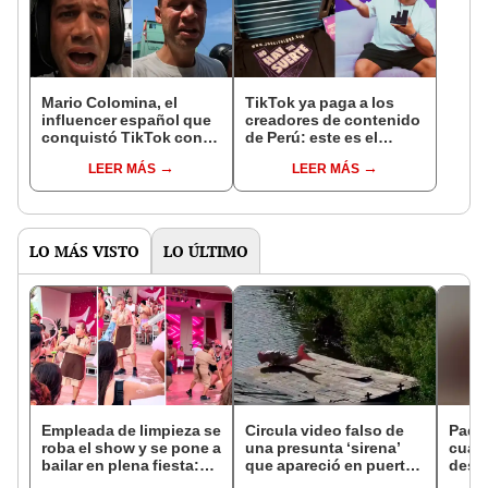
Mario Colomina, el
TikTok ya paga a los
influencer español que
creadores de contenido
conquistó TikTok con
de Perú: este es el
su pasión por el Perú:
monto que puedes
LEER MÁS
LEER MÁS
"Mi amor nació por la
llegar a cobrar por 1.000
gastronomía"
vistas
LO MÁS VISTO
LO ÚLTIMO
Empleada de limpieza se
Circula video falso de
Padr
roba el show y se pone a
una presunta ‘sirena’
cuart
bailar en plena fiesta:
que apareció en puerto
descu
“El trabajo de mis
de Nicaragua
haza