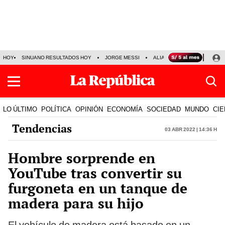
HOY
SINUANO RESULTADOS HOY
JORGE MESSI
ALIANZA LIMA VS SPORT BO
LO ÚLTIMO
POLÍTICA
OPINIÓN
ECONOMÍA
SOCIEDAD
MUNDO
CIE
Tendencias
03 Abr 2022 | 14:36 h
Hombre sorprende en
YouTube tras convertir su
furgoneta en un tanque de
madera para su hijo