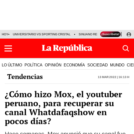
HOY
UNIVERSITARIO VS SPORTING CRISTAL
SINUANO RESULTADOS HOY
CA
LO ÚLTIMO
POLÍTICA
OPINIÓN
ECONOMÍA
SOCIEDAD
MUNDO
CIE
Tendencias
13 Mar 2022 | 16:13 h
¿Cómo hizo Mox, el youtuber
peruano, para recuperar su
canal Whatdafaqshow en
pocos días?