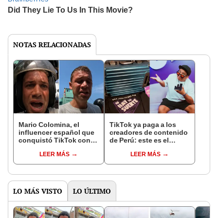
NOTAS RELACIONADAS
Mario Colomina, el
TikTok ya paga a los
influencer español que
creadores de contenido
conquistó TikTok con
de Perú: este es el
su pasión por el Perú:
monto que puedes
LEER MÁS
LEER MÁS
"Mi amor nació por la
llegar a cobrar por 1.000
gastronomía"
vistas
LO MÁS VISTO
LO ÚLTIMO