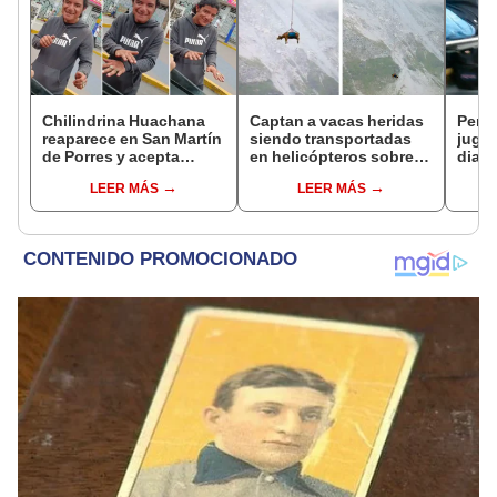
Chilindrina Huachana
Captan a vacas heridas
Perri
reaparece en San Martín
siendo transportadas
jugar
de Porres y acepta
en helicópteros sobre
diari
inusual pedido: ¿a qué
los Alpes suizos
regre
LEER MÁS
LEER MÁS
se dedica ahora?
[VID