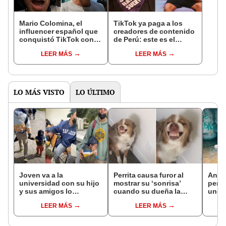
Mario Colomina, el
TikTok ya paga a los
influencer español que
creadores de contenido
conquistó TikTok con
de Perú: este es el
su pasión por el Perú:
monto que puedes
LEER MÁS
LEER MÁS
"Mi amor nació por la
llegar a cobrar por 1.000
gastronomía"
vistas
LO MÁS VISTO
LO ÚLTIMO
Joven va a la
Perrita causa furor al
Anci
universidad con su hijo
mostrar su ‘sonrisa’
perri
y sus amigos lo
cuando su dueña la
uno e
cuidaron durante las
regaña [VIDEO]
turno
LEER MÁS
LEER MÁS
clases