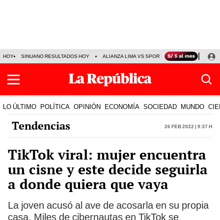
HOY
SINUANO RESULTADOS HOY
ALIANZA LIMA VS SPORT BOYS
JORGE MES
LO ÚLTIMO
POLÍTICA
OPINIÓN
ECONOMÍA
SOCIEDAD
MUNDO
CIE
Tendencias
26 Feb 2022 | 9:37 h
TikTok viral: mujer encuentra
un cisne y este decide seguirla
a donde quiera que vaya
La joven acusó al ave de acosarla en su propia
casa. Miles de cibernautas en TikTok se