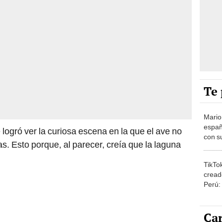
Te 
Mario
españ
 logró ver la curiosa escena en la que el ave no
con su
s. Esto porque, al parecer, creía que la laguna
amor 
gastr
TikTo
cread
Perú:
puede
1.000
Car