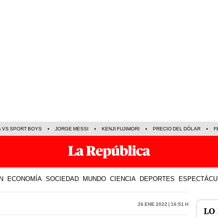
A VS SPORT BOYS
JORGE MESSI
KENJI FUJIMORI
PRECIO DEL DÓLAR
F
N
ECONOMÍA
SOCIEDAD
MUNDO
CIENCIA
DEPORTES
ESPECTÁCU
26 Ene 2022 | 16:51 h
LO