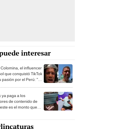
puede interesar
 Colomina, el influencer
ol que conquistó TikTok
 pasión por el Perú: "Mi
nació por la
onomía"
k ya paga a los
ores de contenido de
 este es el monto que
s llegar a cobrar por
 vistas
lincaturas