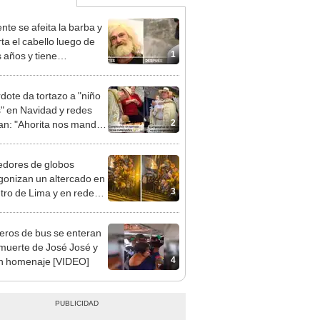
nte se afeita la barba y
rta el cabello luego de
1
s años y tiene
rosa transformación
EO]
dote da tortazo a "niño
" en Navidad y redes
2
lan: "Ahorita nos mandan
pandemia"
dores de globos
gonizan un altercado en
3
ntro de Lima y en redes
an: “Fue una pelea
l”
eros de bus se enteran
 muerte de José José y
4
n homenaje [VIDEO]