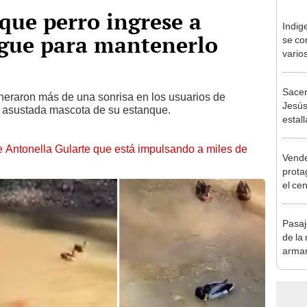
que perro ingrese a
Indige
igue para mantenerlo
se co
vario
asomb
[VID
Sacer
eneraron más de una sonrisa en los usuarios de
Jesús
a asustada mascota de su estanque.
estal
otra 
de Antonella Gularte que está impulsando a miles de
Vende
prota
el ce
brome
globa
Pasaj
de la
arma