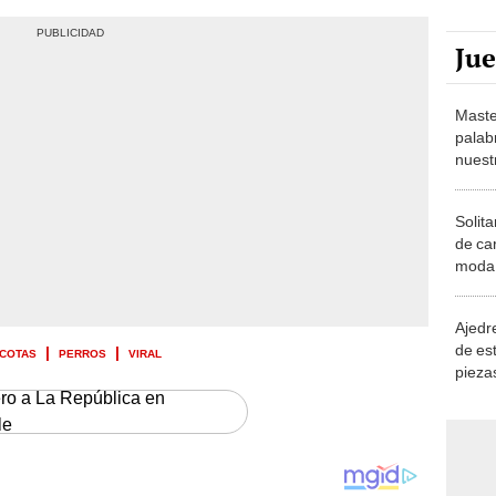
Ju
Maste
palab
nuest
Solita
de ca
moda.
demue
Ajedre
de es
COTAS
PERROS
VIRAL
piezas
consi
ero a La República en
le