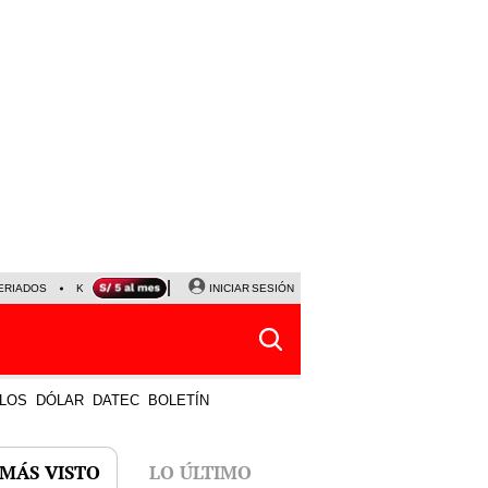
ERIADOS
KEIKO FUJIMORI
NALDY SALDAÑA
INICIAR SESIÓN
JAVIER MILEI
PARTIDOS DE
LOS
DÓLAR
DATEC
BOLETÍN
 MÁS VISTO
LO ÚLTIMO