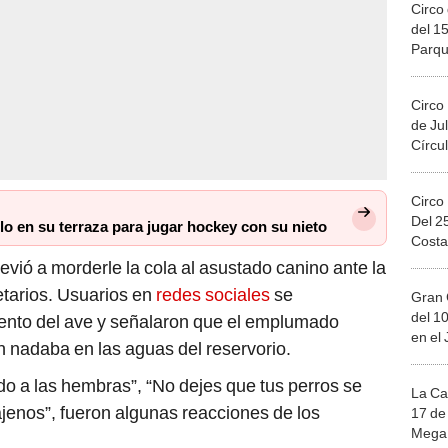
Circo 
del 15
Parqu
Migue
Circo
de Jul
Círcul
Circo
Del 2
lo en su terraza para jugar hockey con su nieto
Costa
trevió a morderle la cola al asustado canino ante la
etarios. Usuarios en
redes sociales
se
Gran 
del 10
ento del ave y señalaron que el emplumado
en el
n nadaba en las aguas del reservorio.
o a las hembras”, “No dejes que tus perros se
La Ca
jenos”, fueron algunas reacciones de los
17 de 
Mega 