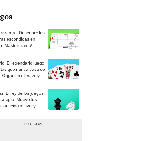
egos
rgrama: ¡Descubre las
ras escondidas en
ro Mastergrama!
rio: El legendario juego
rtas que nunca pasa de
 Organiza el mazo y
stra tu habilidad.
z: El rey de los juegos
trategia. Mueve tus
, anticipa al rival y
gue el jaque mate.