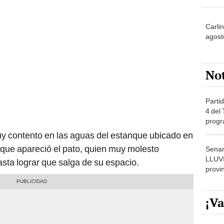
Carli
agost
No
Partid
4 del
progr
dónde
 contento en las aguas del estanque ubicado en
 que apareció el pato, quien muy molesto
Senam
LLUV
sta lograr que salga de su espacio.
provi
¡Va