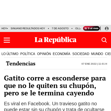
HOY
SINUANO RESULTADOS HOY
7 DE AGOSTO
OLLANTA HUMALA
PAPA
LO ÚLTIMO
POLÍTICA
OPINIÓN
ECONOMÍA
SOCIEDAD
MUNDO
CIE
Tendencias
07 Ene 2022 | 11:01 h
Gatito corre a esconderse para
que no le quiten su chupón,
pero se le termina cayendo
Es viral en Facebook. Un travieso gatito no
puede estar sin su chupón y trata de ocultarse