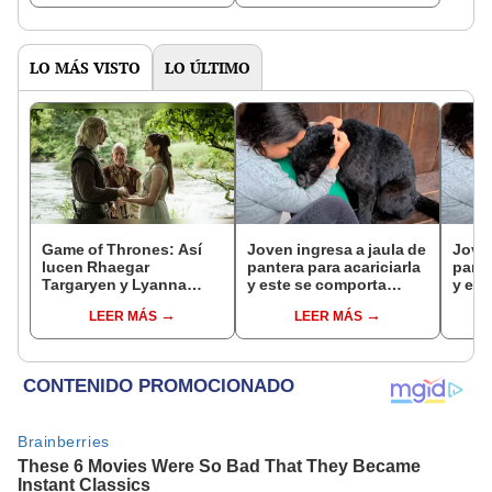
gastronomía"
vistas
LO MÁS VISTO
LO ÚLTIMO
Game of Thrones: Así
Joven ingresa a jaula de
Joven
lucen Rhaegar
pantera para acariciarla
pante
Targaryen y Lyanna
y este se comporta
y est
Stark en la vida real
como un ‘indefenso
como
LEER MÁS
LEER MÁS
[FOTOS]
gatito’
gatit