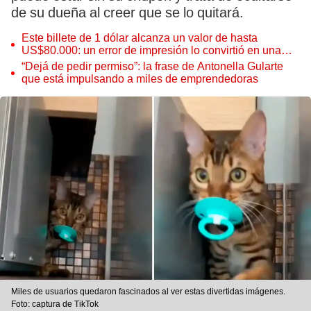
de su dueña al creer que se lo quitará.
Este billete de 1 dólar alcanza un valor de hasta
US$80.000: un error de impresión lo convirtió en una
pieza única que hoy buscan coleccionistas de todo el
“Dejá de pedir permiso”: la frase de Antonella Gularte
mundo
que está impulsando a miles de emprendedoras
Miles de usuarios quedaron fascinados al ver estas divertidas imágenes.
Foto: captura de TikTok