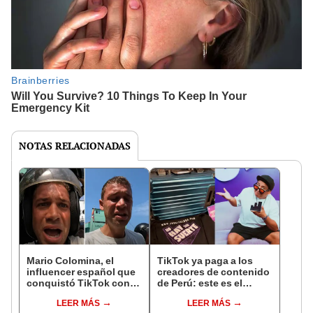
NOTAS RELACIONADAS
Mario Colomina, el
TikTok ya paga a los
influencer español que
creadores de contenido
conquistó TikTok con
de Perú: este es el
su pasión por el Perú:
monto que puedes
LEER MÁS
LEER MÁS
"Mi amor nació por la
llegar a cobrar por 1.000