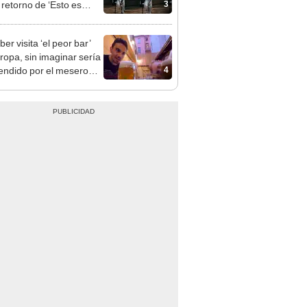
3
 retorno de ‘Esto es
a’ [VIDEO]
er visita ‘el peor bar’
ropa, sin imaginar sería
4
endido por el mesero
EO]