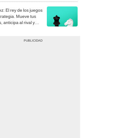
z: El rey de los juegos
trategia. Mueve tus
, anticipa al rival y
gue el jaque mate.