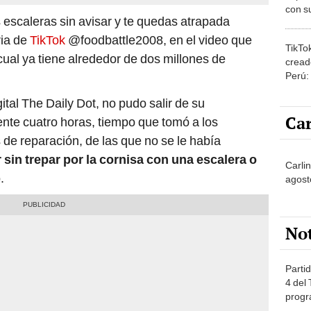
con su
s escaleras sin avisar y te quedas atrapada
amor 
gastr
ria de
TikTok
@foodbattle2008, en el video que
TikTo
ual ya tiene alrededor de dos millones de
cread
Perú:
puede
ital The Daily Dot, no pudo salir de su
1.000
Car
te cuatro horas, tiempo que tomó a los
 de reparación, de las que no se le había
 sin trepar por la cornisa con una escalera o
Carlin
.
agost
No
Partid
4 del
progr
dónde