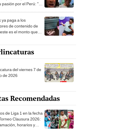
 pasión por el Perú: "Mi
nació por la
onomía"
k ya paga a los
ores de contenido de
 este es el monto que
s llegar a cobrar por
 vistas
lincaturas
catura del viernes 7 de
o de 2026
tas Recomendadas
os de Liga 1 en la fecha
 Torneo Clausura 2026:
amación, horarios y
 ver