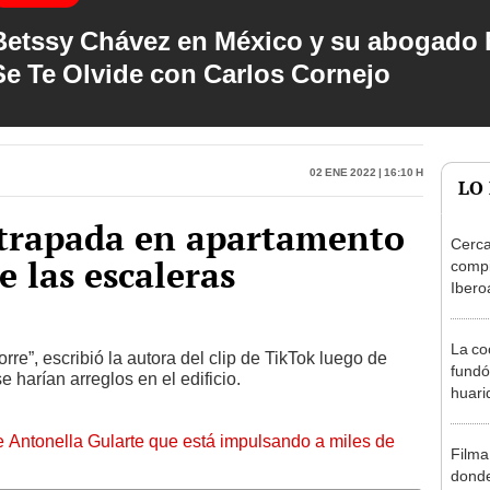
Betssy Chávez en México y su abogado h
Se Te Olvide con Carlos Cornejo
02 Ene 2022 | 16:10 h
LO
atrapada en apartamento
Cerca
e las escaleras
compi
Ibero
La co
re”, escribió la autora del clip de TikTok luego de
fundó
 harían arreglos en el edificio.
huari
Lima:
levan
de Antonella Gularte que está impulsando a miles de
Filma 
donde