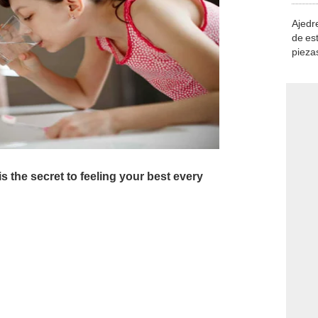
Ajedre
de es
piezas
consi