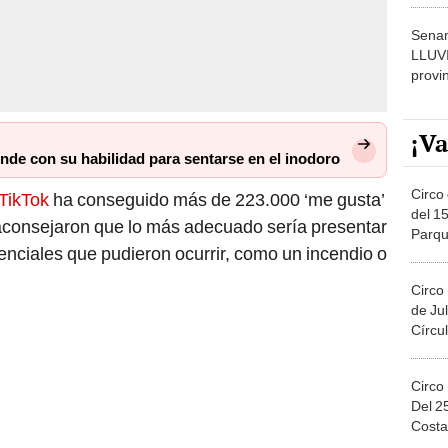
Senam
LLUV
provi
¡Va
ende con su habilidad para sentarse en el inodoro
Circo 
TikTok
ha conseguido más de 223.000 ‘me gusta’
del 15
 aconsejaron que lo más adecuado sería presentar
Parqu
nciales que pudieron ocurrir, como un incendio o
Migue
Circo
de Jul
Círcul
Circo
Del 2
Costa