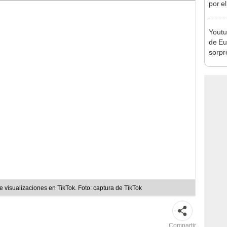
por el
guerr
Youtub
de Eu
sorpr
[VID
 visualizaciones en TikTok. Foto: captura de TikTok
Compartir