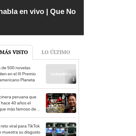
abla en vivo | Que No
 MÁS VISTO
LO ÚLTIMO
 de 500 novelas
ten en el III Premio
1
americano Planeta
cinera peruana que
 hace 40 años el
2
que más famoso de
 “Estar en Netflix nos
tó”
reto viral para TikTok
 muestra su disgusto