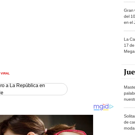
Gran 
del 10
en el
La Ca
17 de 
Mega 
Ju
VIRAL
ero a La República en
Maste
le
palab
nuest
Solita
de ca
moda.
demue