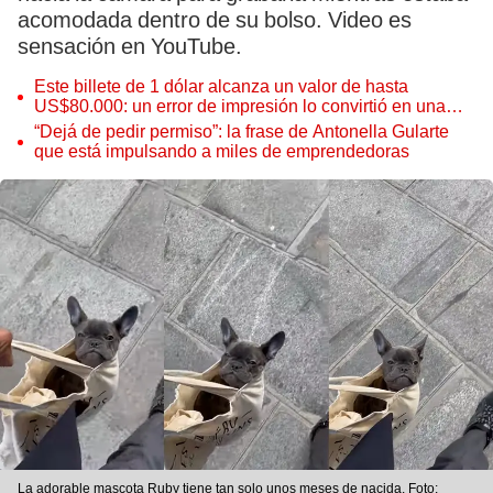
acomodada dentro de su bolso. Video es
sensación en YouTube.
Este billete de 1 dólar alcanza un valor de hasta
US$80.000: un error de impresión lo convirtió en una
pieza única que hoy buscan coleccionistas de todo el
“Dejá de pedir permiso”: la frase de Antonella Gularte
mundo
que está impulsando a miles de emprendedoras
La adorable mascota Ruby tiene tan solo unos meses de nacida. Foto: