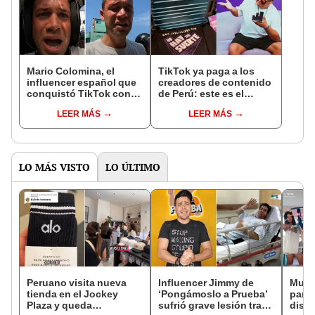
Mario Colomina, el
TikTok ya paga a los
influencer español que
creadores de contenido
conquistó TikTok con
de Perú: este es el
su pasión por el Perú:
monto que puedes
LEER MÁS
LEER MÁS
"Mi amor nació por la
llegar a cobrar por 1.000
gastronomía"
vistas
LO MÁS VISTO
LO ÚLTIMO
Peruano visita nueva
Influencer Jimmy de
Muje
tienda en el Jockey
‘Pongámoslo a Prueba’
para 
Plaza y queda
sufrió grave lesión tras
distr