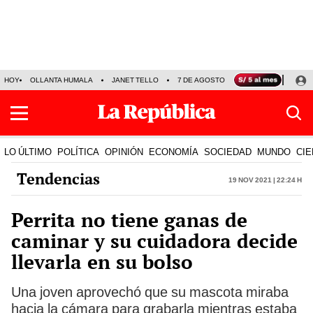
HOY
OLLANTA HUMALA
JANET TELLO
7 DE AGOSTO
TINKA RESULTADOS
LO ÚLTIMO
POLÍTICA
OPINIÓN
ECONOMÍA
SOCIEDAD
MUNDO
CIE
Tendencias
19 Nov 2021 | 22:24 h
Perrita no tiene ganas de
caminar y su cuidadora decide
llevarla en su bolso
Una joven aprovechó que su mascota miraba
hacia la cámara para grabarla mientras estaba