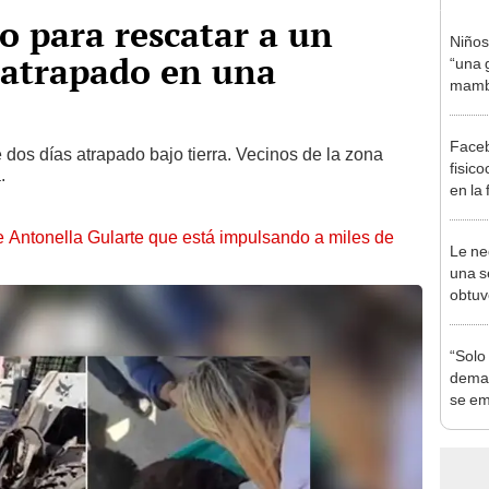
o para rescatar a un
Niños
 atrapado en una
“una g
mambo
nacio
Faceb
dos días atrapado bajo tierra. Vecinos de la zona
fisico
.
en la 
expul
de Antonella Gularte que está impulsando a miles de
Le ne
una s
obtuv
sola 
“Solo 
demas
se em
paisa