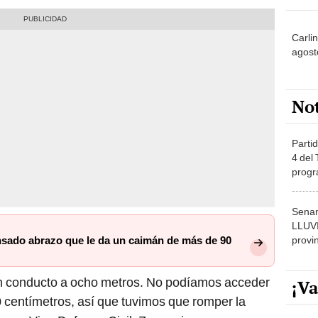
Carli
agost
No
Partid
4 del
progr
dónde
Senam
LLUV
provi
nsado abrazo que le da un caimán de más de 90
un conducto a ocho metros. No podíamos acceder
¡Va
 centímetros, así que tuvimos que romper la