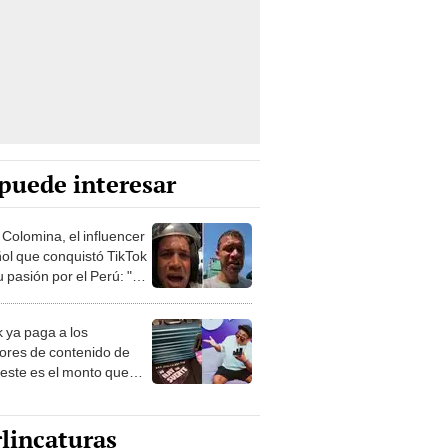
puede interesar
 Colomina, el influencer
ol que conquistó TikTok
 pasión por el Perú: "Mi
nació por la
onomía"
k ya paga a los
ores de contenido de
 este es el monto que
s llegar a cobrar por
 vistas
lincaturas