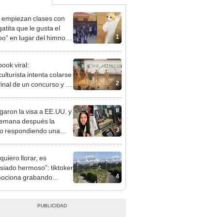
 empiezan clases con
atita que le gusta el
1
” en lugar del himno
nal
ook viral:
culturista intenta colarse
2
final de un concurso y es
sado de inmediato
garon la visa a EE.UU. y
emana después la
3
o respondiendo una
pregunta
quiero llorar, es
iado hermoso”: tiktoker
4
ociona grabando
je arequipeño