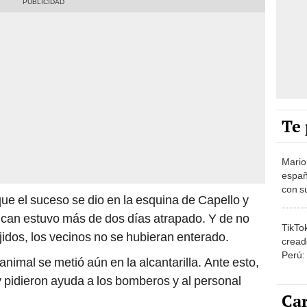
Te 
Mario
españ
con su
ue el suceso se dio en la esquina de Capello y
amor 
gastr
 can estuvo más de dos días atrapado. Y de no
TikTo
jidos, los vecinos no se hubieran enterado.
cread
Perú:
animal se metió aún en la alcantarilla. Ante esto,
puede
 pidieron ayuda a los bomberos y al personal
1.000
Car