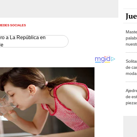
Ju
REDES SOCIALES
Maste
ero a La República en
palab
nuest
le
Solita
de ca
moda.
demue
Ajedre
de es
piezas
consi