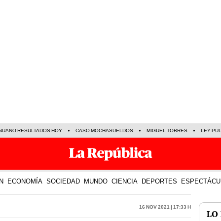
NUANO RESULTADOS HOY
CASO MOCHASUELDOS
MIGUEL TORRES
LEY PU
N
ECONOMÍA
SOCIEDAD
MUNDO
CIENCIA
DEPORTES
ESPECTÁCU
16 Nov 2021 | 17:33 h
LO