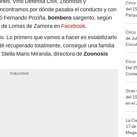
nes. Vino Defensa Civil, Zoonosis y
Circo 
Encontramos por dónde pasaba el conducto y con
del 15
Parqu
ntó Fernando Poziña,
bombero
sargento, según
Migue
io de Lomas de Zamora en
Facebook
.
Circo
do. Lo primero que vamos a hacer es estabilizarlo
de Jul
Círcul
é recuperado totalmente, conseguir una familia
 Stella Maris Miranda, directora de
Zoonosis
Circo
Del 2
Costa
Gran 
del 10
en el
La Ca
17 de 
Mega 