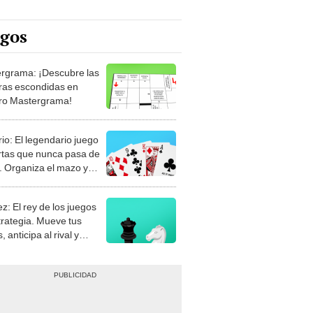
egos
rgrama: ¡Descubre las
ras escondidas en
ro Mastergrama!
rio: El legendario juego
rtas que nunca pasa de
 Organiza el mazo y
stra tu habilidad.
z: El rey de los juegos
trategia. Mueve tus
, anticipa al rival y
gue el jaque mate.