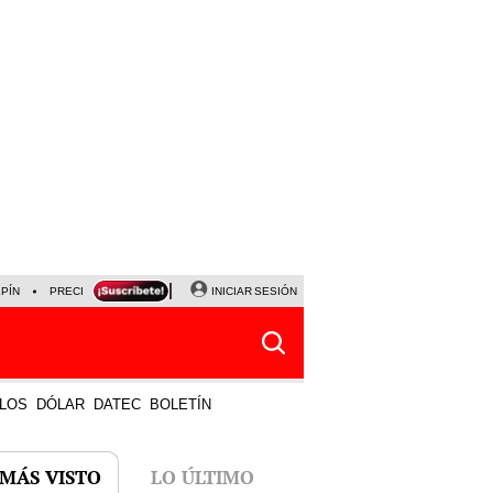
LPÍN
PRECIO DEL DÓLAR
CORTE DE LUZ
INICIAR SESIÓN
VIERNES 7 DE AGOSTO
ALBER
LOS
DÓLAR
DATEC
BOLETÍN
 MÁS VISTO
LO ÚLTIMO