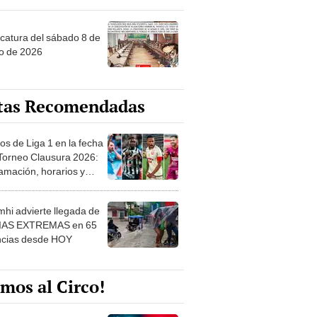
ncatura del sábado 8 de
o de 2026
tas Recomendadas
os de Liga 1 en la fecha
 Torneo Clausura 2026:
amación, horarios y
 ver
hi advierte llegada de
IAS EXTREMAS en 65
ncias desde HOY
mos al Circo!