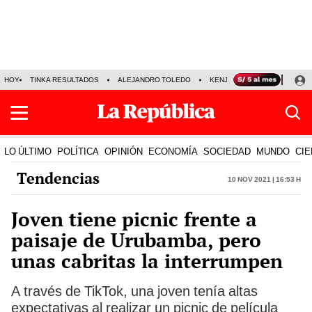
HOY
TINKA RESULTADOS
ALEJANDRO TOLEDO
KENJI FUJIMORI
PRECIO
LO ÚLTIMO
POLÍTICA
OPINIÓN
ECONOMÍA
SOCIEDAD
MUNDO
CIE
Tendencias
10 Nov 2021 | 16:53 h
Joven tiene picnic frente a
paisaje de Urubamba, pero
unas cabritas la interrumpen
A través de TikTok, una joven tenía altas
expectativas al realizar un picnic de película