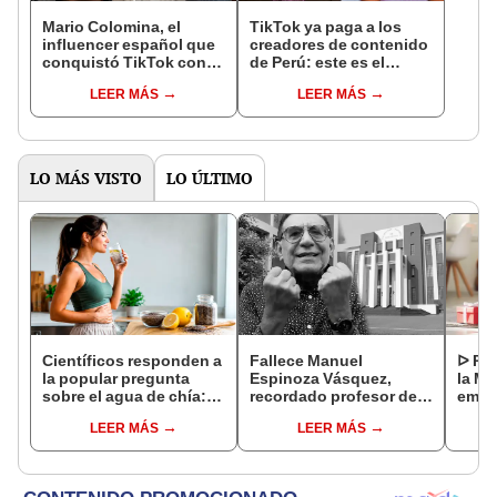
Mario Colomina, el
TikTok ya paga a los
influencer español que
creadores de contenido
conquistó TikTok con
de Perú: este es el
su pasión por el Perú:
monto que puedes
LEER MÁS
LEER MÁS
"Mi amor nació por la
llegar a cobrar por 1.000
gastronomía"
vistas
LO MÁS VISTO
LO ÚLTIMO
Científicos responden a
Fallece Manuel
ᐅ Poe
la popular pregunta
Espinoza Vásquez,
la Ma
sobre el agua de chía:
recordado profesor de
emot
¿realmente ayuda a
la UNI que se hizo viral
dedi
LEER MÁS
LEER MÁS
bajar de peso o es solo
por su icónica forma de
un mito viral?
enseñar