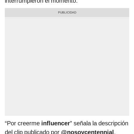
interrumpieron el momento.
“Por creerme
influencer
” señala la descripción
del clip publicado por
@nosoycentennial
,