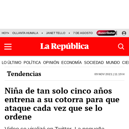
HOY
OLLANTA HUMALA
JANET TELLO
7 DE AGOSTO
TINKA RESULTADOS
LO ÚLTIMO
POLÍTICA
OPINIÓN
ECONOMÍA
SOCIEDAD
MUNDO
CIE
Tendencias
09 Nov 2021 | 11:19 h
Niña de tan solo cinco años
entrena a su cotorra para que
ataque cada vez que se lo
ordene