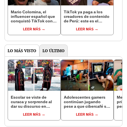
Mario Colomina, el
TikTok ya paga a los
influencer español que
creadores de contenido
conquistó TikTok con
de Perú: este es el
su pasión por el Perú:
monto que puedes
LEER MÁS
LEER MÁS
"Mi amor nació por la
llegar a cobrar por 1.000
gastronomía"
vistas
LO MÁS VISTO
LO ÚLTIMO
Escolar se viste de
Adolescentes gamers
Mexi
curaca y sorprende al
continúan jugando
prime
dar su discurso en
pese a que cibercafé se
peru
quechua durante
inundaba durante tifón
“Esto
LEER MÁS
LEER MÁS
celebración del Inti
Raymi en Huaycán