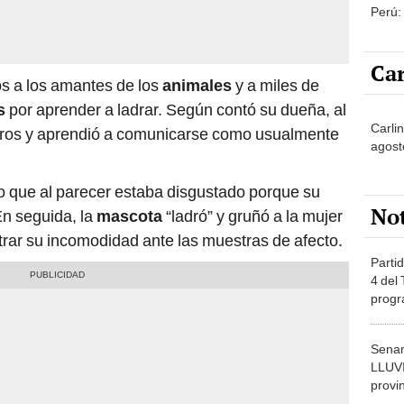
Perú:
puede
1.000
Car
s a los amantes de los
animales
y a miles de
s
por aprender a ladrar. Según contó su dueña, al
Carlin
perros y aprendió a comunicarse como usualmente
agost
no que al parecer estaba disgustado porque su
No
En seguida, la
mascota
“ladró” y gruñó a la mujer
rar su incomodidad ante las muestras de afecto.
Partid
4 del
progr
dónde
Senam
LLUV
provi