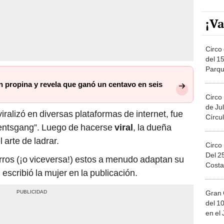
¡Va
Circo 
del 15
Parqu
Migue
n propina y revela que ganó un centavo en seis
Circo
de Jul
iralizó en diversas plataformas de internet, fue
Círcul
ntsgang”. Luego de hacerse
viral
, la dueña
 arte de ladrar.
Circo
Del 2
rros (¡o viceversa!) estos a menudo adaptan su
Costa
escribió la mujer en la publicación.
Gran 
del 10
en el