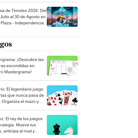
sa de Timoteo 2026: Del
Julio al 30 de Agosto en
Plaza - Independencia
egos
rgrama: ¡Descubre las
ras escondidas en
ro Mastergrama!
rio: El legendario juego
rtas que nunca pasa de
 Organiza el mazo y
stra tu habilidad.
z: El rey de los juegos
trategia. Mueve tus
, anticipa al rival y
gue el jaque mate.