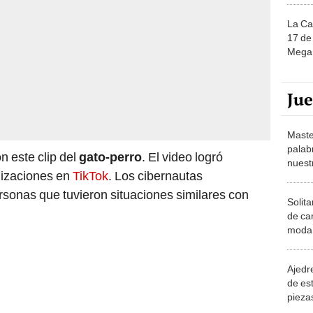
La Ca
17 de 
Mega 
Ju
Maste
palab
n este clip del
gato-perro
. El video logró
nuest
lizaciones en
TikTok
. Los cibernautas
rsonas que tuvieron situaciones similares con
Solita
de ca
moda.
demue
Ajedre
de es
piezas
consi