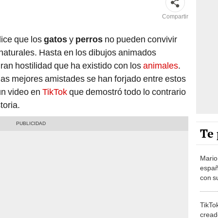
Compartir
ice que los
gatos
y
perros
no pueden convivir
aturales. Hasta en los dibujos animados
ran hostilidad que ha existido con los
animales
.
as mejores amistades se han forjado entre estos
un video en
TikTok
que demostró todo lo contrario
toria.
Te 
Mario
españ
con su
amor 
gastr
TikTo
cread