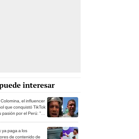
puede interesar
 Colomina, el influencer
ol que conquistó TikTok
 pasión por el Perú: "Mi
nació por la
onomía"
k ya paga a los
ores de contenido de