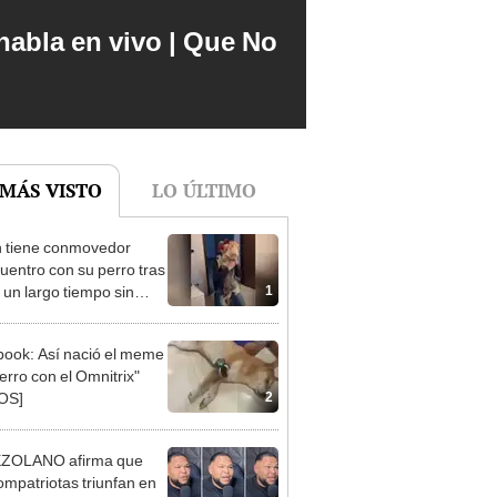
abla en vivo | Que No
 MÁS VISTO
LO ÚLTIMO
 tiene conmovedor
uentro con su perro tras
1
 un largo tiempo sin
 por la cuarentena
EO]
ook: Así nació el meme
erro con el Omnitrix"
2
OS]
ZOLANO afirma que
ompatriotas triunfan en