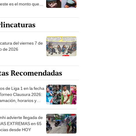
 este es el monto que
s llegar a cobrar por
 vistas
lincaturas
catura del viernes 7 de
o de 2026
tas Recomendadas
os de Liga 1 en la fecha
 Torneo Clausura 2026:
amación, horarios y
 ver
hi advierte llegada de
IAS EXTREMAS en 65
ncias desde HOY