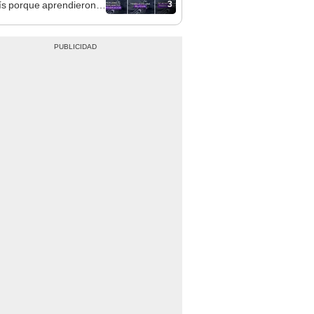
3
ís porque aprendieron
rú: "Se adaptaron a
jar duro"