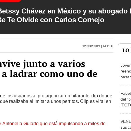
Betssy Chávez en México y su abogado h
Se Te Olvide con Carlos Cornejo
12 Nov 2021 | 14:25 h
LO
nvive junto a varios
Joven
 a ladrar como uno de
reenc
pasar
verlo
[VID
Faceb
de los usuarios al protagonizar un hilarante clip donde
del "p
ue realizaba al imitar a unos perritos. Clip es viral en
[FOT
VENE
de Antonella Gularte que está impulsando a miles de
sus c