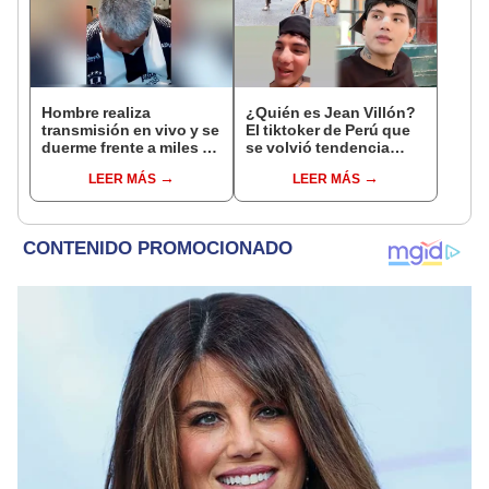
Hombre realiza
¿Quién es Jean Villón?
transmisión en vivo y se
El tiktoker de Perú que
duerme frente a miles de
se volvió tendencia
usuarios [VIDEO]
contando historias de la
LEER MÁS
LEER MÁS
vida real de sus
seguidores