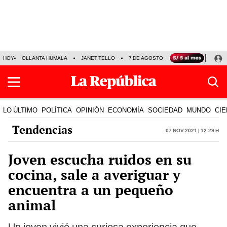
HOY
OLLANTA HUMALA
JANET TELLO
7 DE AGOSTO
TINKA RESULTADOS
LO ÚLTIMO
POLÍTICA
OPINIÓN
ECONOMÍA
SOCIEDAD
MUNDO
CIE
Tendencias
07 Nov 2021 | 12:29 h
Joven escucha ruidos en su
cocina, sale a averiguar y
encuentra a un pequeño
animal