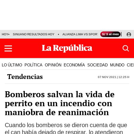
HOY
SINUANO RESULTADOS HOY
ALIANZA LIMA VS SPORT BOYS
JORGE MES
LO ÚLTIMO
POLÍTICA
OPINIÓN
ECONOMÍA
SOCIEDAD
MUNDO
CIE
Tendencias
07 Nov 2021 | 12:25 h
Bomberos salvan la vida de
perrito en un incendio con
maniobra de reanimación
Cuando los bomberos se dieron cuenta de que
el can había dejado de respirar, lo atendieron