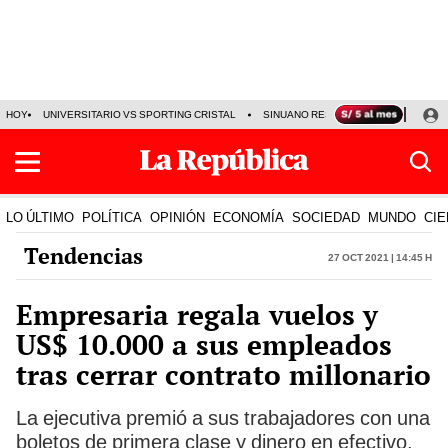
HOY
UNIVERSITARIO VS SPORTING CRISTAL
SINUANO RESULTADOS HOY
CA
LO ÚLTIMO
POLÍTICA
OPINIÓN
ECONOMÍA
SOCIEDAD
MUNDO
CIE
Tendencias
27 Oct 2021 | 14:45 h
Empresaria regala vuelos y
US$ 10.000 a sus empleados
tras cerrar contrato millonario
La ejecutiva premió a sus trabajadores con una
boletos de primera clase y dinero en efectivo.