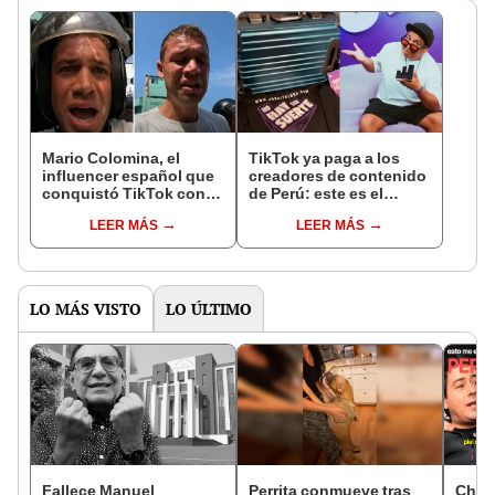
Mario Colomina, el
TikTok ya paga a los
influencer español que
creadores de contenido
conquistó TikTok con
de Perú: este es el
su pasión por el Perú:
monto que puedes
LEER MÁS
LEER MÁS
"Mi amor nació por la
llegar a cobrar por 1.000
gastronomía"
vistas
LO MÁS VISTO
LO ÚLTIMO
Fallece Manuel
Perrita conmueve tras
Chile