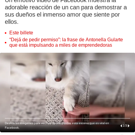
Un emotivo video de Facebook muestra la
adorable reacción de un can para demostrar a
sus dueños el inmenso amor que siente por
ellos.
Este billete
“Dejá de pedir permiso”: la frase de Antonella Gularte
que está impulsando a miles de emprendedoras
Desliza las imágenes para ver más detalles sobre esta escena que es viral en
1
/
3
Facebook.