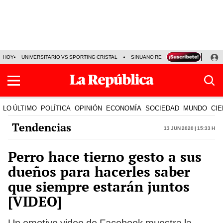
HOY
UNIVERSITARIO VS SPORTING CRISTAL
SINUANO RESULTADOS HOY
CA
LO ÚLTIMO
POLÍTICA
OPINIÓN
ECONOMÍA
SOCIEDAD
MUNDO
CIE
Tendencias
13 Jun 2020 | 15:33 h
Perro hace tierno gesto a sus
dueños para hacerles saber
que siempre estarán juntos
[VIDEO]