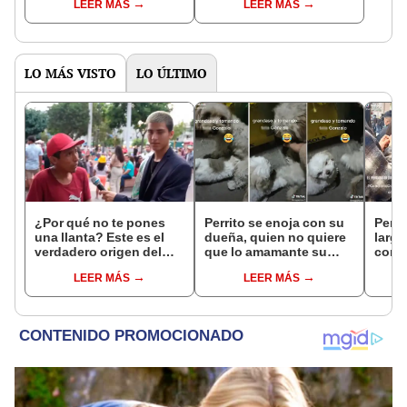
LEER MÁS
LEER MÁS
"Mi amor nació por la
llegar a cobrar por 1.000
gastronomía"
vistas
LO MÁS VISTO
LO ÚLTIMO
¿Por qué no te pones
Perrito se enoja con su
Peru
una llanta? Este es el
dueña, quien no quiere
larga
verdadero origen del
que lo amamante su
conc
chiste peruano más viral
‘mamá’ porque ya está
Yank
LEER MÁS
LEER MÁS
de TikTok
grande
negoc