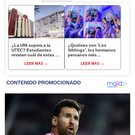
¿La UNI supera a la
¿Quiénes son ‘Los
UTEC? Estudiantes
Siblings’, los hermanos
revelan cuál de estas 2
peruanos más
universidades tiene la
populares de TikTok?
LEER MÁS
LEER MÁS
mejor tecnología: "Se
debe modernizar"