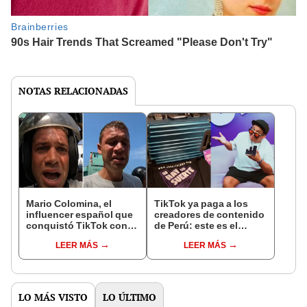
NOTAS RELACIONADAS
Mario Colomina, el
TikTok ya paga a los
influencer español que
creadores de contenido
conquistó TikTok con
de Perú: este es el
su pasión por el Perú:
monto que puedes
LEER MÁS
LEER MÁS
"Mi amor nació por la
llegar a cobrar por 1.000
gastronomía"
vistas
LO MÁS VISTO
LO ÚLTIMO