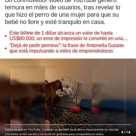
Un conmovedor video de YouTube generó
ternura en miles de usuarios, tras revelar lo
que hizo el perro de una mujer para que su
bebé no llore y esté tranquilo en casa.
Este billete de 1 dólar alcanza un valor de hasta
US$80.000: un error de impresión lo convirtió en una
pieza única que hoy buscan coleccionistas de todo el
“Dejá de pedir permiso”: la frase de Antonella Gularte
mundo
que está impulsando a miles de emprendedoras
Video es viral en YouTube. La mujer se percató de la tierna escena entre su macota
1
/
4
y su bebé recién nacido y no dudó en grabarla para compartirla en redes