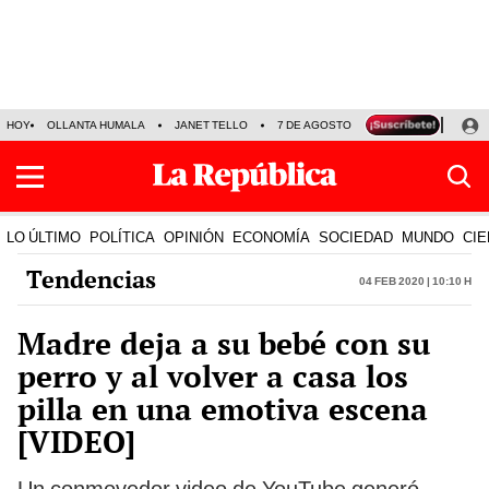
HOY
OLLANTA HUMALA
JANET TELLO
7 DE AGOSTO
TINKA RESULTADOS
LO ÚLTIMO
POLÍTICA
OPINIÓN
ECONOMÍA
SOCIEDAD
MUNDO
CIE
Tendencias
04 Feb 2020 | 10:10 h
Madre deja a su bebé con su
perro y al volver a casa los
pilla en una emotiva escena
[VIDEO]