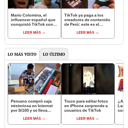
Mario Colomina, el
TikTok ya paga a los
influencer español que
creadores de contenido
conquistó TikTok con
de Perú: este es el
su pasión por el Perú:
monto que puedes
LEER MÁS
LEER MÁS
"Mi amor nació por la
llegar a cobrar por 1.000
gastronomía"
vistas
LO MÁS VISTO
LO ÚLTIMO
Peruano compró caja
Truco para editar fotos
¿Aún
misteriosa en Internet
en iPhone sorprende a
Las g
por S/100 y se lleva
usuarios de TikTok
cono
sorpresa: "Saldría para
fraca
LEER MÁS
LEER MÁS
negocio"