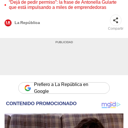
pieza única que hoy buscan coleccionistas de todo el
“Dejá de pedir permiso”: la frase de Antonella Gularte
mundo
que está impulsando a miles de emprendedoras
La República
Compartir
Prefiero a La República en
Google