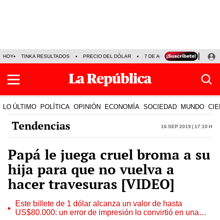
HOY
TINKA RESULTADOS
PRECIO DEL DÓLAR
7 DE AGOSTO
OLLANTA H
LO ÚLTIMO
POLÍTICA
OPINIÓN
ECONOMÍA
SOCIEDAD
MUNDO
CIE
Tendencias
16 Sep 2019 | 17:10 h
Papá le juega cruel broma a su
hija para que no vuelva a
hacer travesuras [VIDEO]
Este billete de 1 dólar alcanza un valor de hasta
US$80.000: un error de impresión lo convirtió en una