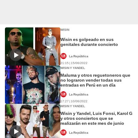
WISIN
Wisin es golpeado en sus
genitales durante concierto
La República
21:15 | 15/06/2022
WISIN Y YANDEL
Maluma y otros reguetoneros que
no lograron vender todas sus
entradas en Perú en un día
La República
17:27 | 10/06/2022
WISIN Y YANDEL
Wisin y Yandel, Luis Fonsi, Karol G
y otros conciertos que se
realizarán en este mes de junio
La República