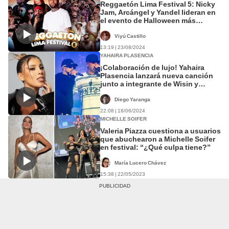
Reggaetón Lima Festival 5: Nicky
Jam, Arcángel y Yandel lideran en
el evento de Halloween más
explosivo del Perú
Viyú Castillo
13:19 | 23/08/2024
YAHAIRA PLASENCIA
¡Colaboración de lujo! Yahaira
Plasencia lanzará nueva canción
junto a integrante de Wisin y
Yandel
Diego Yaranga
22:08 | 18/06/2024
MICHELLE SOIFER
Valeria Piazza cuestiona a usuarios
que abuchearon a Michelle Soifer
en festival: “¿Qué culpa tiene?”
María Lucero Chávez
15:38 | 22/05/2023