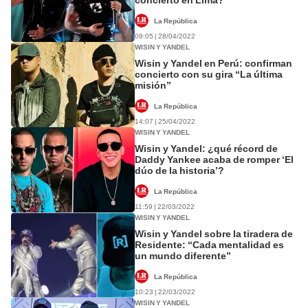
La República
09:05 | 28/04/2022
WISIN Y YANDEL
Wisin y Yandel en Perú: confirman
concierto con su gira “La última
misión”
La República
14:07 | 25/04/2022
WISIN Y YANDEL
Wisin y Yandel: ¿qué récord de
Daddy Yankee acaba de romper ‘El
dúo de la historia’?
La República
11:59 | 22/03/2022
WISIN Y YANDEL
Wisin y Yandel sobre la tiradera de
Residente: “Cada mentalidad es
un mundo diferente”
La República
10:23 | 22/03/2022
WISIN Y YANDEL