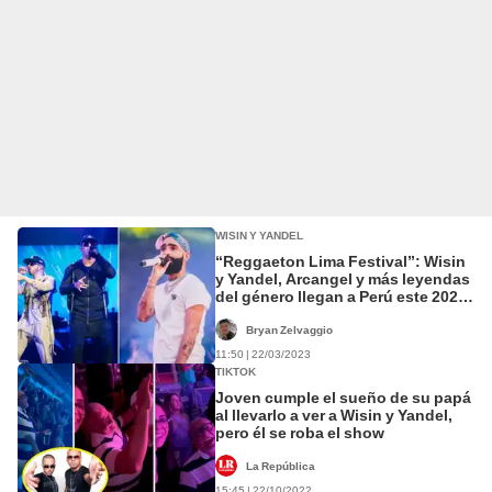
WISIN Y YANDEL
“Reggaeton Lima Festival”: Wisin
y Yandel, Arcangel y más leyendas
del género llegan a Perú este 2023
para gran concierto
Bryan Zelvaggio
11:50 | 22/03/2023
TIKTOK
Joven cumple el sueño de su papá
al llevarlo a ver a Wisin y Yandel,
pero él se roba el show
La República
15:45 | 22/10/2022