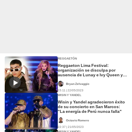
REGGAETÓN
Reggaeton Lima Festival:
organización se disculpa por
ausencia de Lunay e Ivy Queen y
fallas en concierto
Bryan Zelvaggio
15:11 | 22/05/2023
WISIN Y YANDEL
Wisin y Yandel agradecieron éxito
de su concierto en San Marcos:
"La energía de Perú nunca falla"
Octavio Romero
22:37 | 21/05/2023
WISIN Y YANDEL