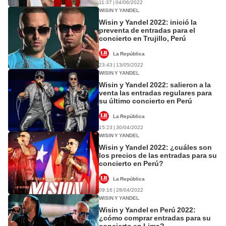
11:37 | 04/06/2022
WISIN Y YANDEL
Wisin y Yandel 2022: inició la
preventa de entradas para el
concierto en Trujillo, Perú
La República
23:43 | 13/05/2022
WISIN Y YANDEL
Wisin y Yandel 2022: salieron a la
venta las entradas regulares para
su último concierto en Perú
La República
15:23 | 30/04/2022
WISIN Y YANDEL
Wisin y Yandel 2022: ¿cuáles son
los precios de las entradas para su
concierto en Perú?
La República
09:16 | 28/04/2022
WISIN Y YANDEL
Wisin y Yandel en Perú 2022:
¿cómo comprar entradas para su
concierto en Lima?