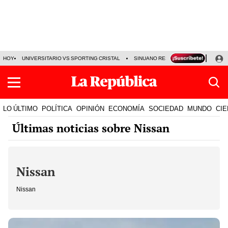
HOY
UNIVERSITARIO VS SPORTING CRISTAL
SINUANO RESULTADOS HOY
CA
LO ÚLTIMO
POLÍTICA
OPINIÓN
ECONOMÍA
SOCIEDAD
MUNDO
CIE
Últimas noticias sobre Nissan
Nissan
Nissan