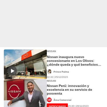
NISSAN
Nissan inaugura nuevo
concesionario en Los Olivos:
¿dónde queda y qué beneficios
brindan?
Prince Palma
22:32 | 05/12/2023
NISSAN
Nissan Perú: innovación y
excelencia en su servicio de
posventa
Área Comercial
PATROCINADO
15:30 | 28/11/2023