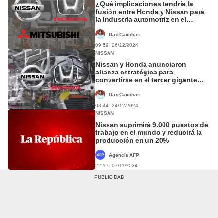
¿Qué implicaciones tendría la
fusión entre Honda y Nissan para
la industria automotriz en el
mundo?
Dax Canchari
09:59 | 26/12/2024
NISSAN
Nissan y Honda anunciaron
alianza estratégica para
convertirse en el tercer gigante
automovilístico mundial
Dax Canchari
08:44 | 24/12/2024
NISSAN
Nissan suprimirá 9.000 puestos de
trabajo en el mundo y reducirá la
producción en un 20%
Agencia AFP
22:17 | 07/11/2024