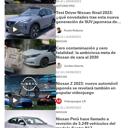
09:41 | 19/04/2023
AUTOMOTRIZ
Test Driver Nissan Xtrail 2023:
¿qué novedades trae esta nueva
generación de SUV japonesa de
42.000 dólares?
Paolo Rufasto
09:21 | 11/03/2023
NISSAN
Cero contaminación y cero
fatalidad: la ambiciosa meta de
Nissan de cara al 2030
Jordan Huerta
12:16 | 26/08/2022
NISSAN
Nissan Z 2023: nuevo automóvil
japonés se revelará también en
popular videojuego
Videojuegos LR
12:31 | 20/05/2022
NISSAN
Nissan Perú hace llamado a
revisión de 3.249 vehículos del
modelo Sentra B17