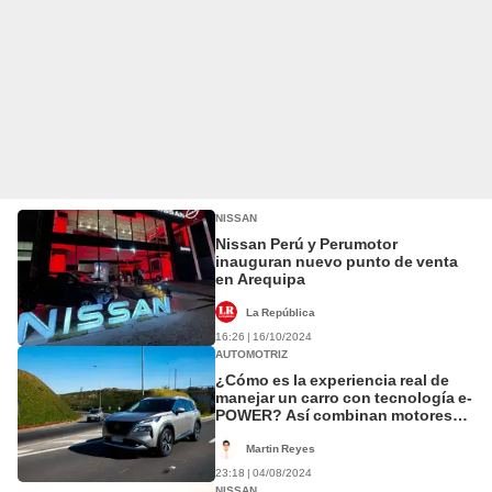
NISSAN
Nissan Perú y Perumotor
inauguran nuevo punto de venta
en Arequipa
La República
16:26 | 16/10/2024
AUTOMOTRIZ
¿Cómo es la experiencia real de
manejar un carro con tecnología e-
POWER? Así combinan motores
eléctricos y de gasolina
Martin Reyes
23:18 | 04/08/2024
NISSAN