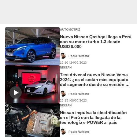
AUTOMOTRIZ
Nueva Nissan Qashqai llega a Perú
con su motor turbo 1.3 desde
US$26.000
Paolo Rufasto
19:10 | 24/05/2023
NISSAN
Test driver al nuevo Nissan Versa
2024: ¿es el sedán más equipado
del segmento desde su versión de
entrada?
Paolo Rufasto
22:15 | 08/05/2023
NISSAN
Nissan impulsa la electrificación
en el Perú con la llegada de la
tecnología e-POWER al país
Paolo Rufasto