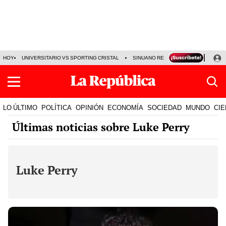
HOY
UNIVERSITARIO VS SPORTING CRISTAL
SINUANO RESULTADOS HOY
CA
LO ÚLTIMO
POLÍTICA
OPINIÓN
ECONOMÍA
SOCIEDAD
MUNDO
CIE
Últimas noticias sobre Luke Perry
Luke Perry