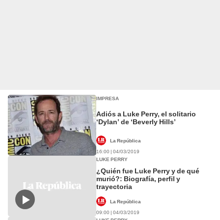
IMPRESA
Adiós a Luke Perry, el solitario
‘Dylan’ de ‘Beverly Hills’
La República
16:00 | 04/03/2019
LUKE PERRY
¿Quién fue Luke Perry y de qué
murió?: Biografía, perfil y
trayectoria
La República
09:00 | 04/03/2019