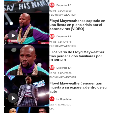
Deportes LR
09:05 | 02/06/2020
FLOYD MAYWEATHER
Floyd Mayweather es captado en
una fiesta en plena crisis por el
coronavirus [VIDEO]
Deportes LR
21:34 | 24/05/2020
FLOYD MAYWEATHER
El calvario de Floyd Mayweather
tras perder a dos familiares por
COVID-19
Deportes LR
16:51 | 29/04/2020
FLOYD MAYWEATHER
Floyd Mayweather: encuentran
muerta a su expareja dentro de su
auto
La República
11:37 | 11/03/2020
UFC