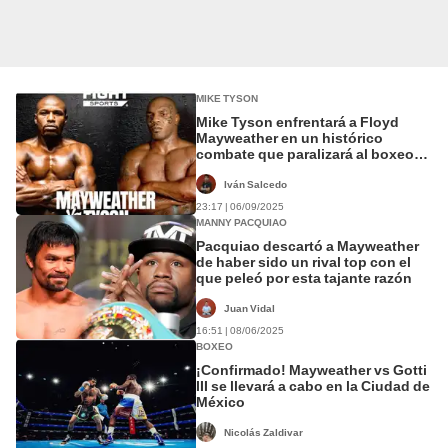
MIKE TYSON
Mike Tyson enfrentará a Floyd
Mayweather en un histórico
combate que paralizará al boxeo:
¿cuándo pelean?
Iván Salcedo
23:17 | 06/09/2025
MANNY PACQUIAO
Pacquiao descartó a Mayweather
de haber sido un rival top con el
que peleó por esta tajante razón
Juan Vidal
16:51 | 08/06/2025
BOXEO
¡Confirmado! Mayweather vs Gotti
III se llevará a cabo en la Ciudad de
México
Nicolás Zaldivar