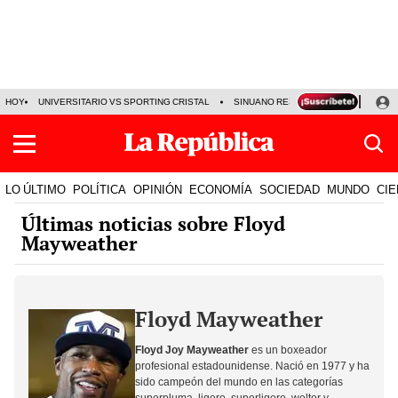
HOY
UNIVERSITARIO VS SPORTING CRISTAL
SINUANO RESULTADOS HOY
CA
LO ÚLTIMO
POLÍTICA
OPINIÓN
ECONOMÍA
SOCIEDAD
MUNDO
CIE
Últimas noticias sobre Floyd
Mayweather
Floyd Mayweather
Floyd Joy Mayweather
es un boxeador
profesional estadounidense. Nació en 1977 y ha
sido campeón del mundo en las categorías