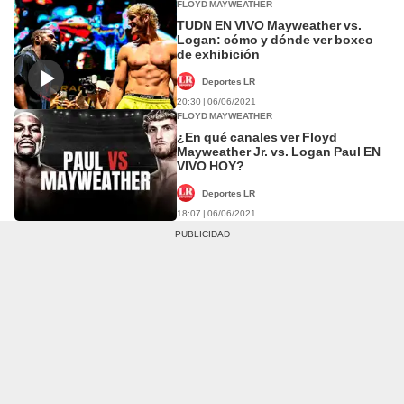
FLOYD MAYWEATHER
TUDN EN VIVO Mayweather vs.
Logan: cómo y dónde ver boxeo
de exhibición
Deportes LR
20:30 | 06/06/2021
FLOYD MAYWEATHER
¿En qué canales ver Floyd
Mayweather Jr. vs. Logan Paul EN
VIVO HOY?
Deportes LR
18:07 | 06/06/2021