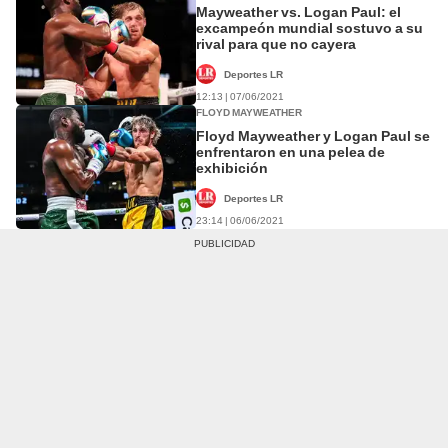
Mayweather vs. Logan Paul: el
excampeón mundial sostuvo a su
rival para que no cayera
Deportes LR
12:13 | 07/06/2021
FLOYD MAYWEATHER
Floyd Mayweather y Logan Paul se
enfrentaron en una pelea de
exhibición
Deportes LR
23:14 | 06/06/2021