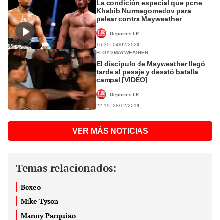
La condición especial que pone
Khabib Nurmagomedov para
pelear contra Mayweather
Deportes LR
16:30 | 04/02/2020
FLOYD MAYWEATHER
El discípulo de Mayweather llegó
tarde al pesaje y desató batalla
campal [VIDEO]
Deportes LR
22:19 | 28/12/2019
VER MÁS NOTICIAS
Temas relacionados:
Boxeo
Mike Tyson
Manny Pacquiao