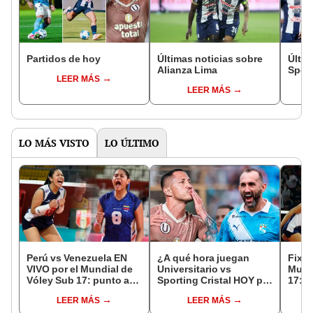
Partidos de hoy
Últimas noticias sobre
Últim
Alianza Lima
Sport
LEER MÁS
LEER MÁS
LO MÁS VISTO
LO ÚLTIMO
Perú vs Venezuela EN
¿A qué hora juegan
Fixtu
VIVO por el Mundial de
Universitario vs
Mund
Vóley Sub 17: punto a
Sporting Cristal HOY por
17: r
punto del partido
el Torneo Clausura de la
canal
LEER MÁS
LEER MÁS
Liga 1 2026?
selec