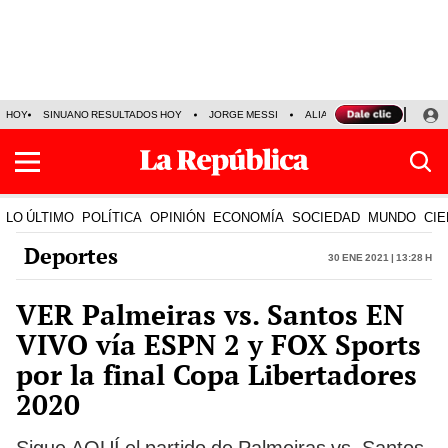
HOY
SINUANO RESULTADOS HOY
JORGE MESSI
ALIANZA LIMA VS SPORT BO
LO ÚLTIMO
POLÍTICA
OPINIÓN
ECONOMÍA
SOCIEDAD
MUNDO
CIE
Deportes
30 Ene 2021 | 13:28 h
VER Palmeiras vs. Santos EN
VIVO vía ESPN 2 y FOX Sports
por la final Copa Libertadores
2020