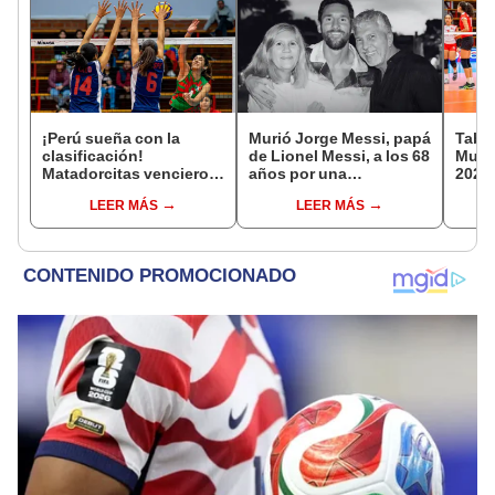
¡Perú sueña con la
Murió Jorge Messi, papá
Tabla
clasificación!
de Lionel Messi, a los 68
Mundi
Matadorcitas vencieron
años por una
2026:
3-2 a México por el
complicada enfermedad
parti
LEER MÁS
LEER MÁS
Mundial de Vóley Sub 17
de g