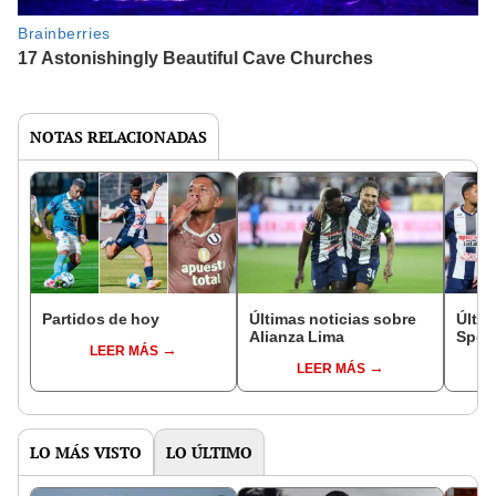
NOTAS RELACIONADAS
Partidos de hoy
Últimas noticias sobre
Últim
Alianza Lima
Sport
LEER MÁS
LEER MÁS
LO MÁS VISTO
LO ÚLTIMO