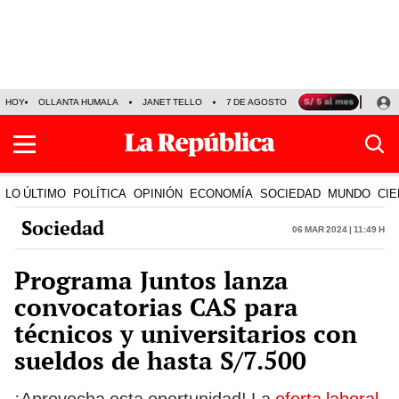
HOY
OLLANTA HUMALA
JANET TELLO
7 DE AGOSTO
TINKA RESULTADOS
LO ÚLTIMO
POLÍTICA
OPINIÓN
ECONOMÍA
SOCIEDAD
MUNDO
CIE
Sociedad
06 Mar 2024 | 11:49 h
Programa Juntos lanza
convocatorias CAS para
técnicos y universitarios con
sueldos de hasta S/7.500