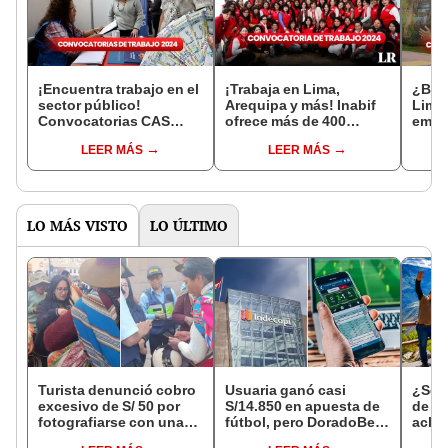
¡Encuentra trabajo en el
¡Trabaja en Lima,
¿Bus
sector público!
Arequipa y más! Inabif
Lima
Convocatorias CAS
ofrece más de 400
emple
disponibles del 4 al 10
empleos con sueldos de
Parq
LEER MÁS
LEER MÁS
de marzo
hasta S/4.000
con 
S/7.0
LO MÁS VISTO
LO ÚLTIMO
Turista denunció cobro
Usuaria ganó casi
¿Se t
excesivo de S/ 50 por
S/14.850 en apuesta de
de a
fotografiarse con una
fútbol, pero DoradoBet
aclar
alpaca en Cusco y
se negó a pagar:
largo