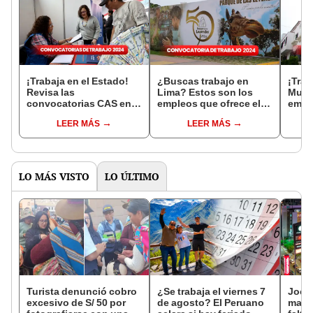
¡Trabaja en el Estado!
¿Buscas trabajo en
¡Trab
Revisa las
Lima? Estos son los
Munic
convocatorias CAS en el
empleos que ofrece el
empl
sector público del 4 al
Parque de las Leyendas
desd
LEER MÁS
LEER MÁS
10 de marzo
con sueldos de hasta
S/7.000
LO MÁS VISTO
LO ÚLTIMO
Turista denunció cobro
¿Se trabaja el viernes 7
Jocke
excesivo de S/ 50 por
de agosto? El Peruano
manti