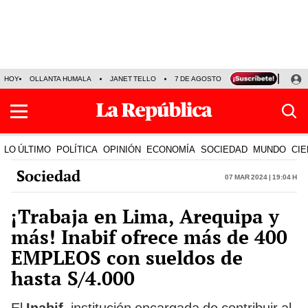
HOY
OLLANTA HUMALA
JANET TELLO
7 DE AGOSTO
TINKA RESULTADOS
LO ÚLTIMO
POLÍTICA
OPINIÓN
ECONOMÍA
SOCIEDAD
MUNDO
CIE
Sociedad
07 Mar 2024 | 19:04 h
¡Trabaja en Lima, Arequipa y
más! Inabif ofrece más de 400
EMPLEOS con sueldos de
hasta S/4.000