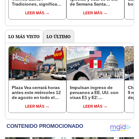
Tradiciones, significado
de Semana Santa
bonit
y costumbres de
dedicado a su
y com
LEER MÁS
LEER MÁS
Semana Santa en el Perú
recorrido?
What
LO MÁS VISTO
LO ÚLTIMO
Plaza Vea cerrará horas
Impulsan ingreso de
Choq
antes este miércoles 12
peruanos a EE. UU. con
9 mue
de agosto en todo el
visas E1 y E2:
deja 
Perú: tiendas atenderán
emprendedores y
mini
LEER MÁS
LEER MÁS
hasta las 7 p.m.
pymes serían los más
Espi
beneficiados