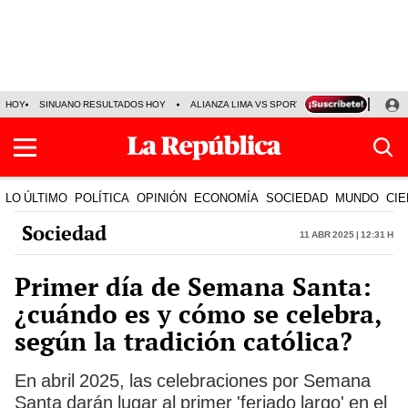
HOY
SINUANO RESULTADOS HOY
ALIANZA LIMA VS SPORT BOYS
JORGE MES
LO ÚLTIMO
POLÍTICA
OPINIÓN
ECONOMÍA
SOCIEDAD
MUNDO
CIE
Sociedad
11 Abr 2025 | 12:31 h
Primer día de Semana Santa:
¿cuándo es y cómo se celebra,
según la tradición católica?
En abril 2025, las celebraciones por Semana
Santa darán lugar al primer 'feriado largo' en el