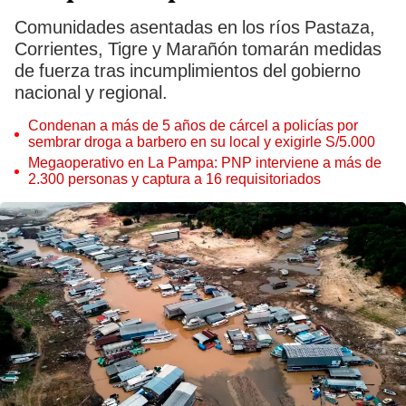
Comunidades asentadas en los ríos Pastaza,
Corrientes, Tigre y Marañón tomarán medidas
de fuerza tras incumplimientos del gobierno
nacional y regional.
Condenan a más de 5 años de cárcel a policías por
sembrar droga a barbero en su local y exigirle S/5.000
Megaoperativo en La Pampa: PNP interviene a más de
2.300 personas y captura a 16 requisitoriados