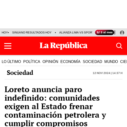
HOY
SINUANO RESULTADOS HOY
ALIANZA LIMA VS SPORT BOYS
JORGE MES
LO ÚLTIMO
POLÍTICA
OPINIÓN
ECONOMÍA
SOCIEDAD
MUNDO
CIE
Sociedad
12 Nov 2024 | 14:37 h
Loreto anuncia paro
indefinido: comunidades
exigen al Estado frenar
contaminación petrolera y
cumplir compromisos