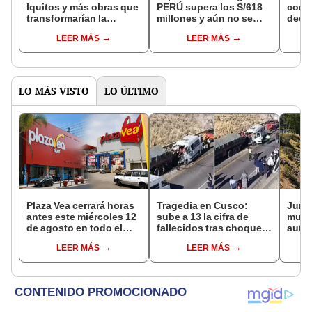
Iquitos y más obras que
PERÚ supera los S/618
confi
transformarían la
millones y aún no se
decla
Amazonía peruana:
encuentra terminado:
como
LEER MÁS
LEER MÁS
inversión asciende a
No está en Lima
US$ 1.722 millones
LO MÁS VISTO
LO ÚLTIMO
Plaza Vea cerrará horas
Tragedia en Cusco:
Junín
antes este miércoles 12
sube a 13 la cifra de
muere
de agosto en todo el
fallecidos tras choque
auto 
Perú: tiendas atenderán
entre miniván y tráiler en
Manta
LEER MÁS
LEER MÁS
hasta las 7 p.m.
Espinar
Centr