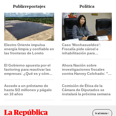
Publirreportajes
Política
Electro Oriente impulsa
Caso 'Mochasueldos':
energía limpia y confiable en
Fiscalía pide cárcel e
las fronteras de Loreto
inhabilitación para
excongresista fujimorista
María Cordero Jon Tay
El Gobierno apuesta por el
Ahora Nación sobre
factoring para reactivar las
investigaciones fiscales
empresas: ¿Qué es y cómo
contra Harvey Colchado: "El
funciona?
Ministerio Público no puede
ser utilizado políticamente"
Accede a un préstamo de
Comisión de Ética de la
hasta S/2 millones y págalo
Cámara de Diputados se
en 10 años
instalará la próxima semana
Ir al inicio ↑