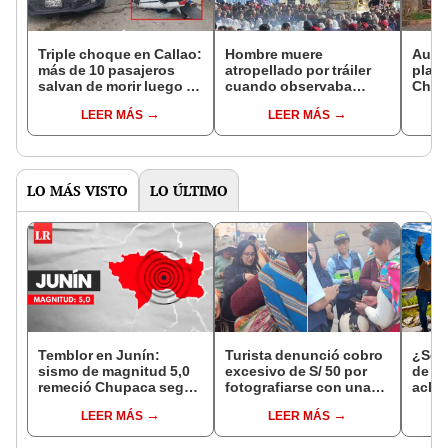
Triple choque en Callao:
Hombre muere
Auto 
más de 10 pasajeros
atropellado por tráiler
plaza
salvan de morir luego de
cuando observaba
Chanc
que auto de vueltas de
recorrido del Señor de
pánic
LEER MÁS
LEER MÁS
campana
los Milagros
veci
LO MÁS VISTO
LO ÚLTIMO
Temblor en Junín:
Turista denunció cobro
¿Se t
sismo de magnitud 5,0
excesivo de S/ 50 por
de a
remeció Chupaca según
fotografiarse con una
aclar
IGP
alpaca en Cusco y
largo
LEER MÁS
LEER MÁS
Serenazgo recuperó el
del 6
dinero