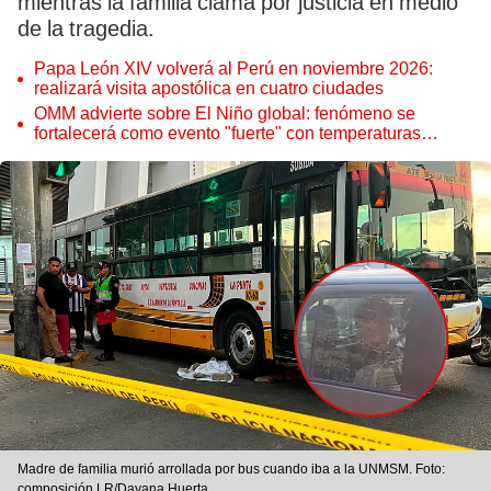
mientras la familia clama por justicia en medio
de la tragedia.
Papa León XIV volverá al Perú en noviembre 2026:
realizará visita apostólica en cuatro ciudades
OMM advierte sobre El Niño global: fenómeno se
fortalecerá como evento "fuerte" con temperaturas
récord este 2026
Madre de familia murió arrollada por bus cuando iba a la UNMSM. Foto:
composición LR/Dayana Huerta