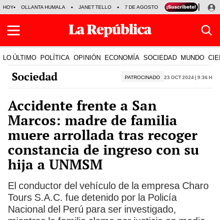
HOY
OLLANTA HUMALA
JANET TELLO
7 DE AGOSTO
TINKA RESULTADOS
LO ÚLTIMO
POLÍTICA
OPINIÓN
ECONOMÍA
SOCIEDAD
MUNDO
CIE
Sociedad
PATROCINADO
23 Oct 2024 | 9:36 h
Accidente frente a San
Marcos: madre de familia
muere arrollada tras recoger
constancia de ingreso con su
hija a UNMSM
El conductor del vehículo de la empresa Charo
Tours S.A.C. fue detenido por la Policía
Nacional del Perú para ser investigado,