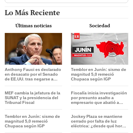
Lo Más Reciente
Últimas noticias
Sociedad
Anthony Fauci es declarado
Temblor en Junín: sismo de
en desacato por el Senado
magnitud 5,0 remeció
de EE.UU. tras negarse a
Chupaca según IGP
responder preguntas sobre
el covid-19
MEF cambia la jefatura de la
Fiscalía inicia investigación
SUNAT y la presidencia del
por presunto asalto a
Tribunal Fiscal
empresario que abatió a
delincuente en San Martín
de Porres
Temblor en Junín: sismo de
Jockey Plaza se mantiene
magnitud 5,0 remeció
cerrado por falta de luz
Chupaca según IGP
eléctrica: ¿desde qué hora
abrirá el centro comercial?