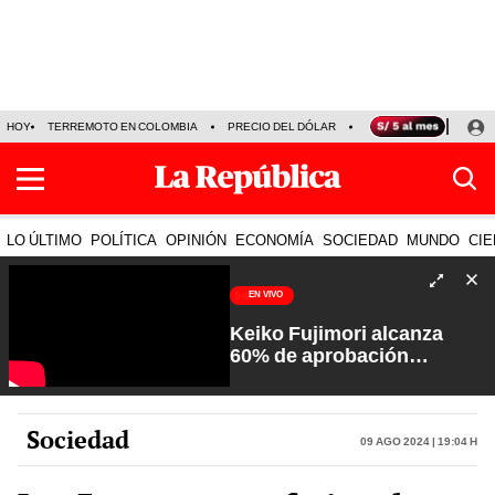
HOY
TERREMOTO EN COLOMBIA
PRECIO DEL DÓLAR
KEIKO FUJIMORI
P
LO ÚLTIMO
POLÍTICA
OPINIÓN
ECONOMÍA
SOCIEDAD
MUNDO
CIE
EN VIVO
Keiko Fujimori alcanza
60% de aprobación
ciudadana | Sin Guion con
Rosa María Palacios
Sociedad
09 Ago 2024 | 19:04 h