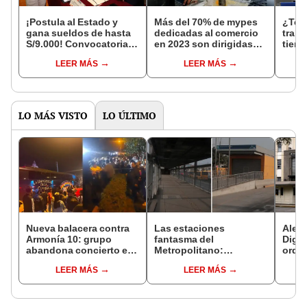
¡Postula al Estado y
Más del 70% de mypes
¿Te 
gana sueldos de hasta
dedicadas al comercio
traba
S/9.000! Convocatorias
en 2023 son dirigidas
tiemp
en el sector público del
por mujeres
segur
LEER MÁS
LEER MÁS
7 al 11 de agosto
el ce
LO MÁS VISTO
LO ÚLTIMO
Nueva balacera contra
Las estaciones
Alert
Armonía 10: grupo
fantasma del
Dige
abandona concierto en
Metropolitano:
orden
Manchay tras 5 disparos
ampliación norte sigue
destr
LEER MÁS
LEER MÁS
en pleno show
inconclusa por falta de
prod
buses y una adenda
contr
estancada
riesg