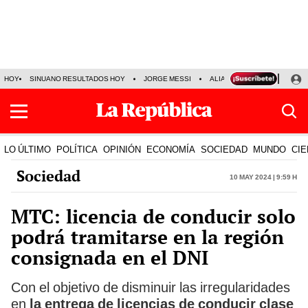
HOY
SINUANO RESULTADOS HOY
JORGE MESSI
ALIANZA LIMA VS SPORT BO
LO ÚLTIMO
POLÍTICA
OPINIÓN
ECONOMÍA
SOCIEDAD
MUNDO
CIE
Sociedad
10 May 2024 | 9:59 h
MTC: licencia de conducir solo
podrá tramitarse en la región
consignada en el DNI
Con el objetivo de disminuir las irregularidades
en
la entrega de licencias de conducir clase