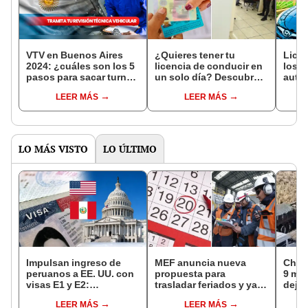
VTV en Buenos Aires
¿Quieres tener tu
Licen
2024: ¿cuáles son los 5
licencia de conducir en
los v
pasos para sacar turno
un solo día? Descubre
autor
en CABA?
cómo hacerlo en Callao
que 
LEER MÁS
LEER MÁS
Perú
LO MÁS VISTO
LO ÚLTIMO
Impulsan ingreso de
MEF anuncia nueva
Choq
peruanos a EE. UU. con
propuesta para
9 mue
visas E1 y E2:
trasladar feriados y ya
deja 
emprendedores y
no sería a los viernes:
mini
LEER MÁS
LEER MÁS
pymes serían los más
“Lunes es mejor día”
Espi