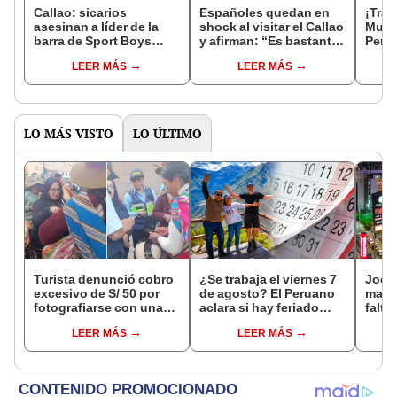
Callao: sicarios
Españoles quedan en
¡Trab
asesinan a líder de la
shock al visitar el Callao
Muni
barra de Sport Boys
y afirman: “Es bastante
Perla
dentro de su vehículo
segura y exclusiva”
con 
LEER MÁS
LEER MÁS
en La Perla
S/4.6
LO MÁS VISTO
LO ÚLTIMO
Turista denunció cobro
¿Se trabaja el viernes 7
Jocke
excesivo de S/ 50 por
de agosto? El Peruano
manti
fotografiarse con una
aclara si hay feriado
falta
alpaca en Cusco y
largo tras el descanso
¿desd
LEER MÁS
LEER MÁS
Serenazgo recuperó el
del 6 de agosto
el ce
dinero