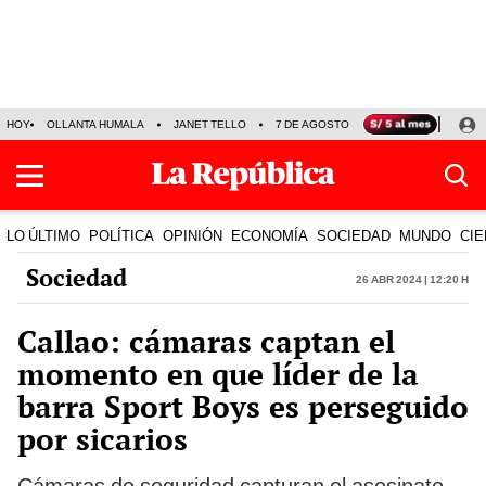
HOY
OLLANTA HUMALA
JANET TELLO
7 DE AGOSTO
TINKA RESULTADOS
LO ÚLTIMO
POLÍTICA
OPINIÓN
ECONOMÍA
SOCIEDAD
MUNDO
CIE
Sociedad
26 Abr 2024 | 12:20 h
Callao: cámaras captan el
momento en que líder de la
barra Sport Boys es perseguido
por sicarios