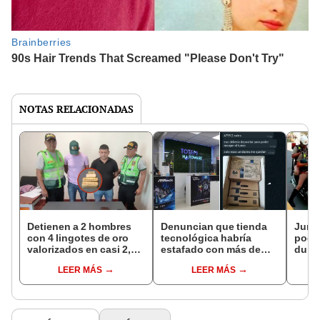
NOTAS RELACIONADAS
Detienen a 2 hombres
Denuncian que tienda
Junín
con 4 lingotes de oro
tecnológica habría
podrá
valorizados en casi 2,5
estafado con más de
duran
millones de soles en
S/20.000 en laptops y
traba
LEER MÁS
LEER MÁS
Piura
otros equipos