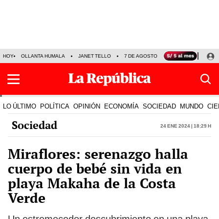
HOY
OLLANTA HUMALA
JANET TELLO
7 DE AGOSTO
TINKA RESULTADOS
LO ÚLTIMO
POLÍTICA
OPINIÓN
ECONOMÍA
SOCIEDAD
MUNDO
CIE
Sociedad
24 Ene 2024 | 18:29 h
Miraflores: serenazgo halla
cuerpo de bebé sin vida en
playa Makaha de la Costa
Verde