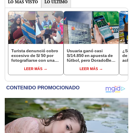
LO MÁS VISTO
LO ÚLTIMO
Turista denunció cobro
Usuaria ganó casi
¿Se t
excesivo de S/ 50 por
S/14.850 en apuesta de
de a
fotografiarse con una
fútbol, pero DoradoBet
aclar
alpaca en Cusco y
se negó a pagar:
largo
LEER MÁS
LEER MÁS
Serenazgo recuperó el
Indecopi multó a la
del 6
dinero
empresa con más de S/
19.000