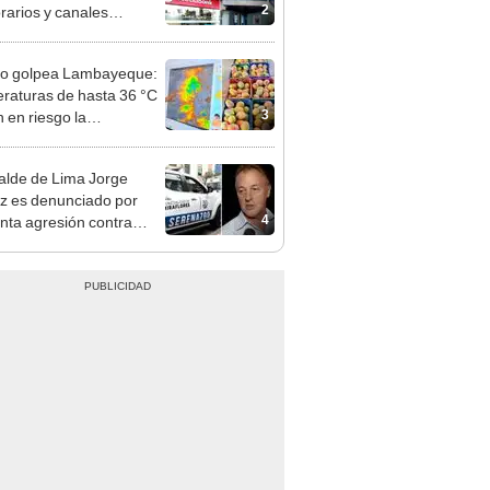
itados en BCP, Interbank,
y Banco de la Nación
ño golpea Lambayeque:
raturas de hasta 36 °C
3
 en riesgo la
cción de mango y palta
alde de Lima Jorge
 es denunciado por
4
nta agresión contra
a gestante de Miraflores