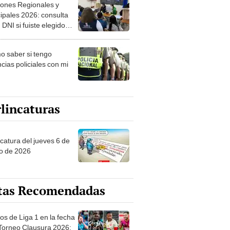
ipales 2026: consulta
 DNI si fuiste elegido
ro de mesa para este 4
ubre en el link oficial de
 saber si tengo
NPE
cias policiales con mi
lincaturas
ncatura del jueves 6 de
o de 2026
tas Recomendadas
os de Liga 1 en la fecha
 Torneo Clausura 2026:
amación, horarios y