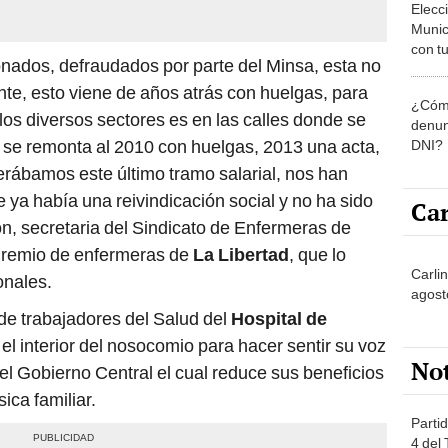
Munic
con tu
nados, defraudados por parte del Minsa, esta no
miemb
de oct
te, esto viene de años atrás con huelgas, para
¿Cómo
la O
los diversos sectores es en las calles donde se
denun
o se remonta al 2010 con huelgas, 2013 una acta,
DNI?
erábamos este último tramo salarial, nos han
a había una reivindicación social y no ha sido
Car
n, secretaria del Sindicato de Enfermeras de
gremio de enfermeras de
La Libertad
, que lo
Carli
onales.
agost
 de trabajadores del Salud del
Hospital de
el interior del nosocomio para hacer sentir su voz
No
 del Gobierno Central el cual reduce sus beneficios
ica familiar.
Partid
4 del
progr