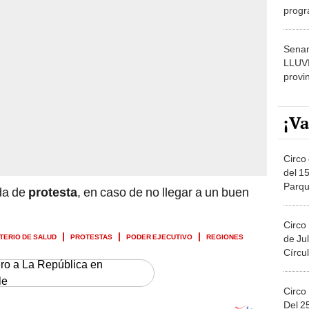
dónde
Senam
LLUV
provi
¡Va
Circo 
del 15
Parqu
ida de
protesta
, en caso de no llegar a un buen
Migue
Circo
STERIO DE SALUD
PROTESTAS
PODER EJECUTIVO
REGIONES
de Jul
Círcul
ero a La República en
le
Circo
Del 2
Costa