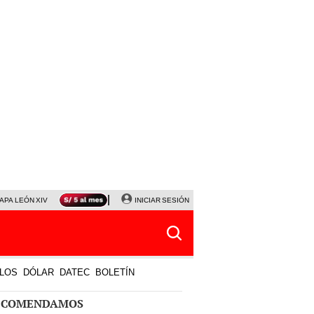
APA LEÓN XIV
NALDY SALDAÑA
INICIAR SESIÓN
LA BELLA LUZ
MAGALY MEDINA
HORÓS
LOS
DÓLAR
DATEC
BOLETÍN
ECOMENDAMOS