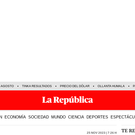
E AGOSTO
TINKA RESULTADOS
PRECIO DEL DÓLAR
OLLANTA HUMALA
P
N
ECONOMÍA
SOCIEDAD
MUNDO
CIENCIA
DEPORTES
ESPECTÁCU
TE R
25 Nov 2023 | 7:26 h