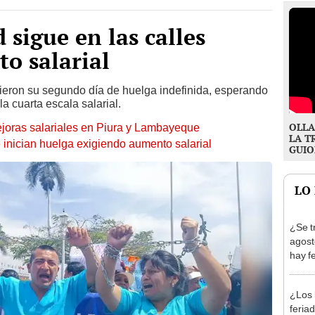
 sigue en las calles
o salarial
lieron su segundo día de huelga indefinida, esperando
a cuarta escala salarial.
OLLA
ejoras salariales en Piura y Lambayeque
LA T
e inician huelga exigiendo aumento salarial
GUIO
LO
¿Se t
agost
hay fe
desca
¿Los 
feria
los h