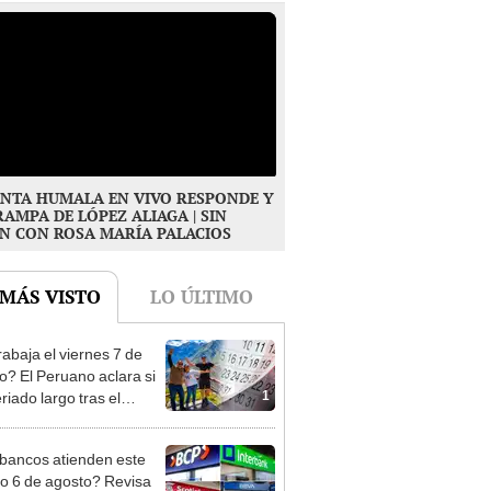
NTA HUMALA EN VIVO RESPONDE Y
RAMPA DE LÓPEZ ALIAGA | SIN
N CON ROSA MARÍA PALACIOS
 MÁS VISTO
LO ÚLTIMO
rabaja el viernes 7 de
o? El Peruano aclara si
1
riado largo tras el
nso del 6 de agosto
bancos atienden este
do 6 de agosto? Revisa
2
orarios y canales