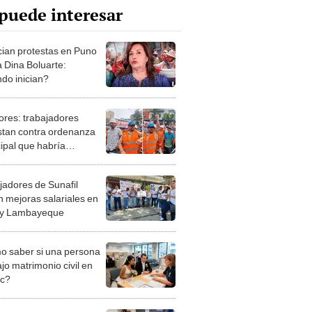
puede interesar
ian protestas en Puno
a Dina Boluarte:
do inician?
lores: trabajadores
stan contra ordenanza
ipal que habría
izado 20 obras
jadores de Sunafil
n mejoras salariales en
 y Lambayeque
 saber si una persona
jo matrimonio civil en
ec?
iones Regionales y