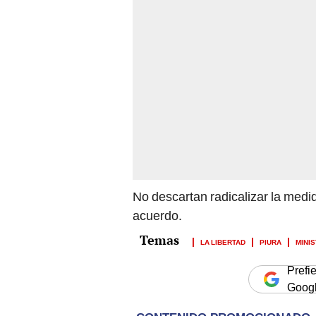
No descartan radicalizar la med
acuerdo.
LA LIBERTAD
PIURA
MINI
Prefi
Goog