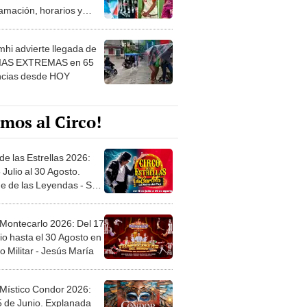
 ver
hi advierte llegada de
IAS EXTREMAS en 65
ncias desde HOY
mos al Circo!
de las Estrellas 2026:
 Julio al 30 Agosto.
e de las Leyendas - San
l
 Montecarlo 2026: Del 17
io hasta el 30 Agosto en
o Militar - Jesús María
 Místico Condor 2026:
5 de Junio. Explanada
 21