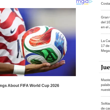
Gran 
del 10
en el
La Ca
17 de 
Mega 
Ju
Maste
palab
nuest
Solita
de ca
moda.