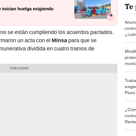
Te 
e inician huelga exigiendo
Anunc
contr
e no se están cumpliendo los acuerdos pactados.
¿cuán
irmaron un acta con el
Minsa
para que se
unerativa dividida en cuatro tramos de
Miraf
prote
munic
paral
Traba
exige
Piura
¿Cómo
contra
Reni
Elecc