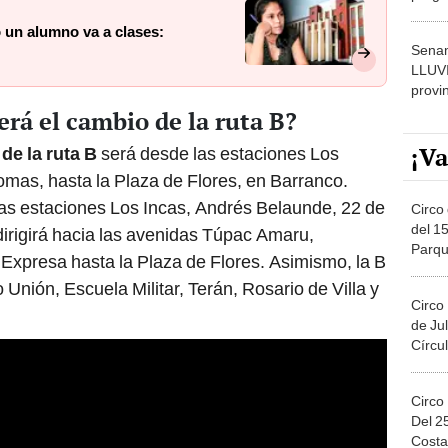
dónde
o un alumno va a clases:
Senam
LLUV
provi
erá el cambio de la ruta B?
¡Va
 de la ruta B
será desde las estaciones Los
Comas, hasta la Plaza de Flores, en Barranco.
las estaciones Los Incas, Andrés Belaunde, 22 de
Circo 
del 15
irigirá hacia las avenidas Túpac Amaru,
Parqu
 Expresa hasta la Plaza de Flores. Asimismo, la B
Migue
o Unión, Escuela Militar, Terán, Rosario de Villa y
Circo
de Jul
Círcul
Circo
Del 2
Costa