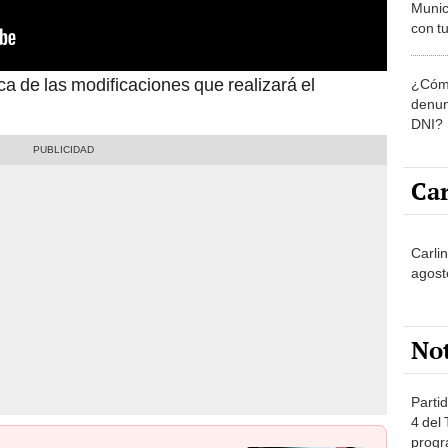
Munic
con tu
miemb
de oct
ca de las modificaciones que realizará el
¿Cómo
la O
denun
DNI?
Car
Carlin
agost
No
Partid
4 del
progr