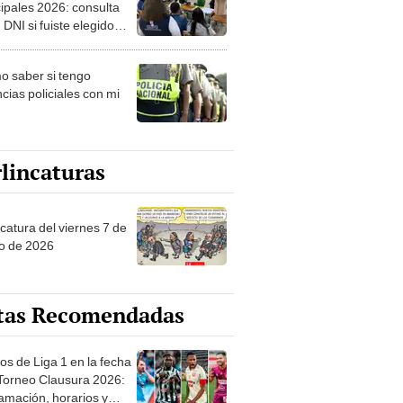
ipales 2026: consulta
 DNI si fuiste elegido
ro de mesa para este 4
ubre en el link oficial de
 saber si tengo
NPE
cias policiales con mi
lincaturas
catura del viernes 7 de
o de 2026
tas Recomendadas
os de Liga 1 en la fecha
 Torneo Clausura 2026:
amación, horarios y