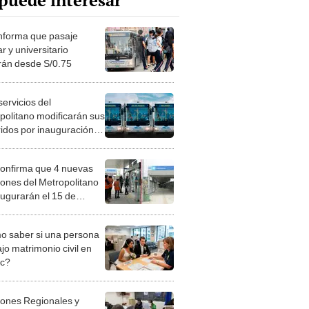
puede interesar
nforma que pasaje
r y universitario
rán desde S/0.75
ervicios del
politano modificarán sus
ridos por inauguración
estaciones
onfirma que 4 nuevas
iones del Metropolitano
augurarán el 15 de
mbre
 saber si una persona
jo matrimonio civil en
ec?
iones Regionales y