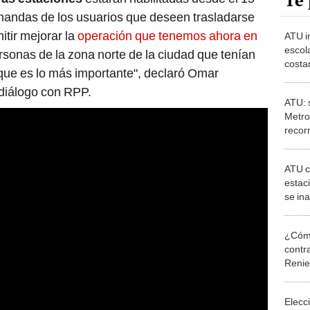
Te 
mandas de los usuarios que deseen trasladarse
itir mejorar la
operación que tenemos ahora en
ATU i
escola
personas de la zona norte de la ciudad que tenían
costa
, que es lo más importante", declaró Omar
 diálogo con RPP.
ATU: s
Metro
recor
de 4 
ATU c
estac
se in
dicie
¿Cómo
contra
Reni
Elecc