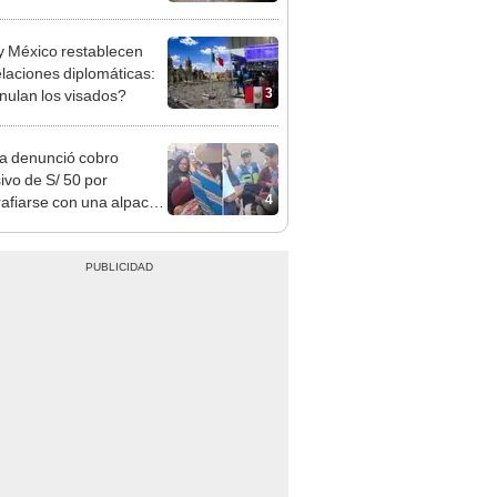
strado en Sullana, Piura
y México restablecen
elaciones diplomáticas:
3
nulan los visados?
ta denunció cobro
ivo de S/ 50 por
4
rafiarse con una alpaca
sco y Serenazgo
eró el dinero