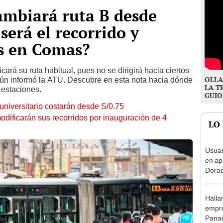
ambiará ruta B desde
será el recorrido y
s en Comas?
cará su ruta habitual, pues no se dirigirá hacia ciertos
OLLA
gún informó la ATU. Descubre en esta nota hacia dónde
LA T
 estaciones.
GUIO
universitario costarán desde S/0.75
odificarán sus recorridos por inauguración de 4
LO
Usuar
en ap
Dorad
Indec
con m
Halla
empre
Panam