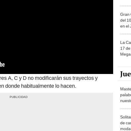
Gran 
del 10
en el
La Ca
17 de 
Mega 
Ju
res A, C y D no modificarán sus trayectos y
en donde habitualmente lo hacen.
Maste
palab
nuest
Solita
de ca
moda.