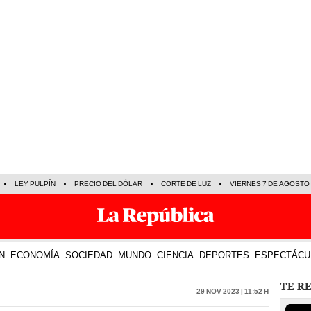
LEY PULPÍN
PRECIO DEL DÓLAR
CORTE DE LUZ
VIERNES 7 DE AGOSTO
N
ECONOMÍA
SOCIEDAD
MUNDO
CIENCIA
DEPORTES
ESPECTÁCU
TE R
29 Nov 2023 | 11:52 h