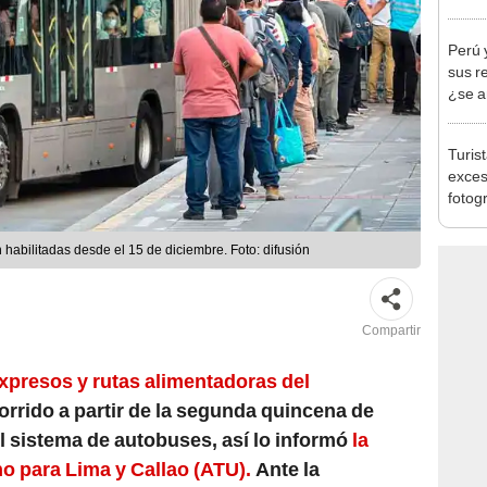
secue
Perú 
sus r
¿se a
Turis
exces
fotog
en Cu
recup
habilitadas desde el 15 de diciembre. Foto: difusión
Compartir
expresos y rutas alimentadoras del
orrido a partir de la segunda quincena de
l sistema de autobuses, así lo informó
la
o para Lima y Callao (ATU).
Ante la