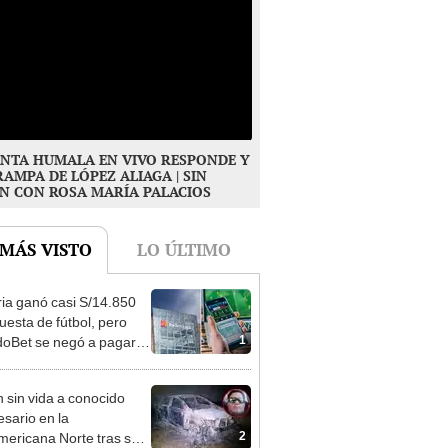
NTA HUMALA EN VIVO RESPONDE Y
RAMPA DE LÓPEZ ALIAGA | SIN
N CON ROSA MARÍA PALACIOS
 MÁS VISTO
LO ÚLTIMO
ia ganó casi S/14.850
uesta de fútbol, pero
1
oBet se negó a pagar:
opi multó a la empresa
ás de S/ 19.000
n sin vida a conocido
sario en la
2
ericana Norte tras ser