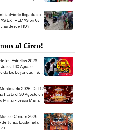
 ver
hi advierte llegada de
IAS EXTREMAS en 65
ncias desde HOY
mos al Circo!
de las Estrellas 2026:
 Julio al 30 Agosto.
e de las Leyendas - San
l
 Montecarlo 2026: Del 17
io hasta el 30 Agosto en
o Militar - Jesús María
 Místico Condor 2026:
5 de Junio. Explanada
 21