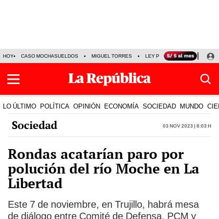
HOY
CASO MOCHASUELDOS
MIGUEL TORRES
LEY PULPÍN
PRECIO DEL
LO ÚLTIMO
POLÍTICA
OPINIÓN
ECONOMÍA
SOCIEDAD
MUNDO
CIE
Sociedad
03 Nov 2023 | 8:03 h
Rondas acatarían paro por
polución del río Moche en La
Libertad
Este 7 de noviembre, en Trujillo, habrá mesa
de diálogo entre Comité de Defensa, PCM y