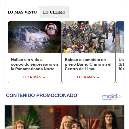
LO MÁS VISTO
LO ÚLTIMO
Hallan sin vida a
Balean a cambista en
Usuar
conocido empresario en
pleno Barrio Chino en el
S/14.
la Panamericana Norte
Centro de Lima:
fútbo
tras ser secuestrado en
criminales intentaron
se ne
LEER MÁS
LEER MÁS
Sullana, Piura
fugarse
Indec
empr
19.0