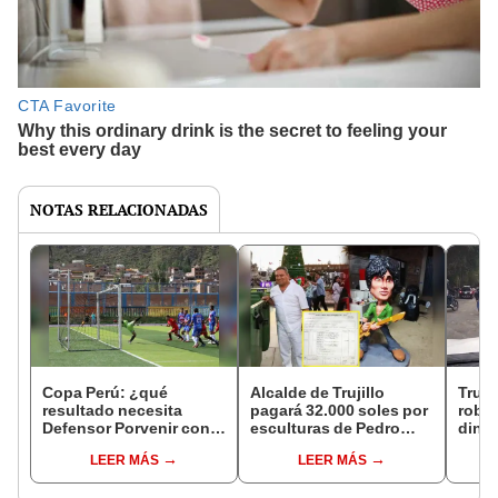
NOTAS RELACIONADAS
Copa Perú: ¿qué
Alcalde de Trujillo
Truji
resultado necesita
pagará 32.000 soles por
roban
Defensor Porvenir con
esculturas de Pedro
diner
los Diablos Rojos de
Suárez Vértiz y Arena
luz d
LEER MÁS
LEER MÁS
Huancavelica para
Hash
veci
clasificar?