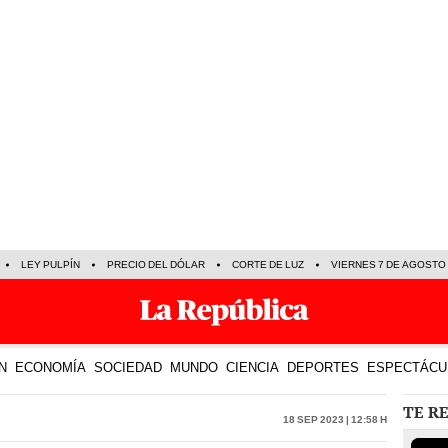
LEY PULPÍN
PRECIO DEL DÓLAR
CORTE DE LUZ
VIERNES 7 DE AGOSTO
N
ECONOMÍA
SOCIEDAD
MUNDO
CIENCIA
DEPORTES
ESPECTÁCU
TE R
18 Sep 2023 | 12:58 h