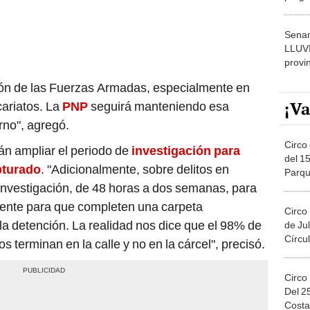
dónde
Senam
LLUV
provi
ción de las Fuerzas Armadas, especialmente en
¡Va
cariatos. La
PNP
seguirá manteniendo esa
erno", agregó.
Circo 
n ampliar el periodo de
investigación para
del 15
pturado
. "Adicionalmente, sobre delitos en
Parqu
Migue
e investigación, de 48 horas a dos semanas, para
iciente para que completen una carpeta
Circo
la detención. La realidad nos dice que el 98% de
de Jul
Círcul
s terminan en la calle y no en la cárcel", precisó.
Circo
Del 2
Costa