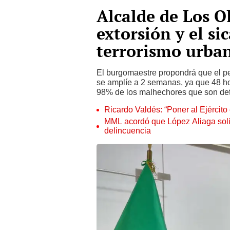
Alcalde de Los O
extorsión y el si
terrorismo urba
El burgomaestre propondrá que el per
se amplíe a 2 semanas, ya que 48 hor
98% de los malhechores que son dete
Ricardo Valdés: “Poner al Ejército 
MML acordó que López Aliaga solici
delincuencia