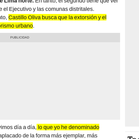
e Lima norte.
En tanto, el segundo tiene que ver
 el Ejecutivo y las comunas distritales.
nto,
Castillo Oliva busca que la extorsión y el
rorismo urbano
.
vimos día a día,
lo que yo he denominado
r aplacado de la forma más ejemplar, más