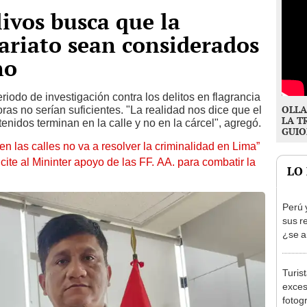
livos busca que la
cariato sean considerados
no
iodo de investigación contra los delitos en flagrancia
OLLA
as no serían suficientes. "La realidad nos dice que el
LA T
nidos terminan en la calle y no en la cárcel", agregó.
GUIO
en las calles no va a resolver la criminalidad en Lima”
te al Mininter apoyo de las FF. AA. para combatir la
LO
Perú 
sus r
¿se a
Turis
exces
fotog