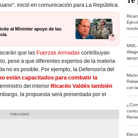
Te 
uano", inició en comunicación para La República.
Ricar
Ejérci
resolv
ite al Mininter apoyo de las
cia
Lima”
MML a
Aliaga
uscarán que las
Fuerzas Armadas
contribuyan
apoyo
to, pese a que diferentes expertos de la materia
comba
 no es posible. Por ejemplo, la Defensoría del
Mario 
no están capacitados para combatir la
Rafae
ceministro del Interior
Ricardo Valdés también
con l
embargo, la propuesta será presentada por el
traba
¿Cómo
contra
Reni
Elecc