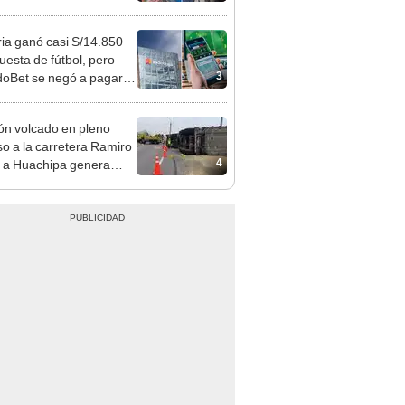
sco y Serenazgo
eró el dinero
ia ganó casi S/14.850
uesta de fútbol, pero
3
oBet se negó a pagar:
opi multó a la empresa
ás de S/ 19.000
n volcado en pleno
so a la carretera Ramiro
4
é a Huachipa genera
o tráfico