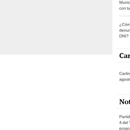
Munic
con tu
miemb
de oct
¿Cómo
la O
denun
DNI?
Car
Carlin
agost
No
Partid
4 del
progr