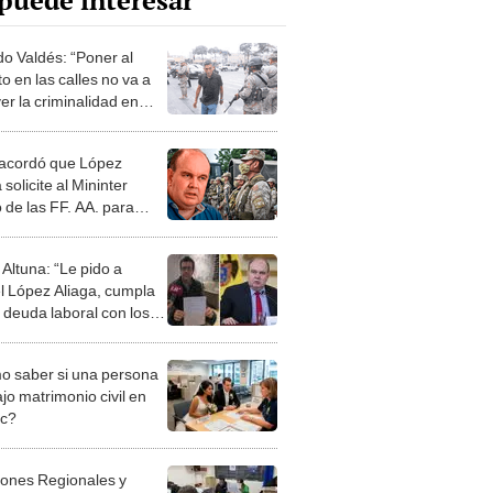
puede interesar
do Valdés: “Poner al
to en las calles no va a
er la criminalidad en
cordó que López
 solicite al Mininter
 de las FF. AA. para
tir la delincuencia
Altuna: “Le pido a
l López Aliaga, cumpla
a deuda laboral con los
jadores de Serpar”
 saber si una persona
jo matrimonio civil en
ec?
iones Regionales y