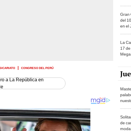
Gran 
del 10
en el
La Ca
17 de 
Mega 
SICARIATO
CONGRESO DEL PERÚ
Ju
ero a La República en
le
Maste
palab
nuest
Solita
de ca
moda.