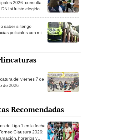
ipales 2026: consulta
 DNI si fuiste elegido
ro de mesa para este 4
ubre en el link oficial de
 saber si tengo
NPE
cias policiales con mi
lincaturas
catura del viernes 7 de
o de 2026
tas Recomendadas
os de Liga 1 en la fecha
 Torneo Clausura 2026:
amación, horarios y