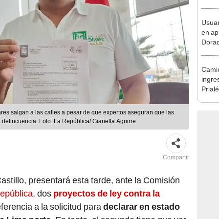
en Cu
recup
Usuar
en ap
Dorad
Indec
con m
Camió
ingre
Prial
intens
ares salgan a las calles a pesar de que expertos aseguran que las
 delincuencia. Foto: La República/ Gianella Aguirre
Compartir
Castillo, presentará esta tarde, ante la Comisión
epública
, dos
proyectos de ley contra la
ferencia a la solicitud para
declarar en estado