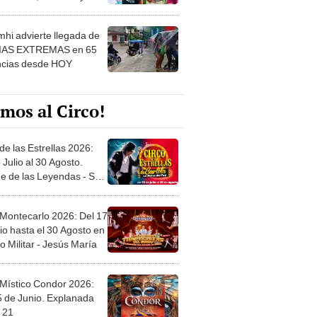
 ver
hi advierte llegada de
IAS EXTREMAS en 65
ncias desde HOY
mos al Circo!
de las Estrellas 2026:
 Julio al 30 Agosto.
e de las Leyendas - San
l
 Montecarlo 2026: Del 17
io hasta el 30 Agosto en
o Militar - Jesús María
 Místico Condor 2026:
5 de Junio. Explanada
 21