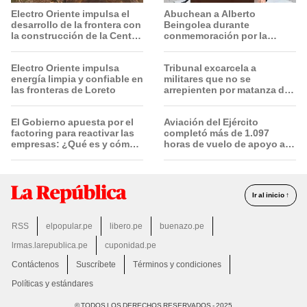
Electro Oriente impulsa el
Abuchean a Alberto
desarrollo de la frontera con
Beingolea durante
la construcción de la Central
conmemoración por la
Solar de San Antonio del
Batalla de Junín
Estrecho
Electro Oriente impulsa
Tribunal excarcela a
energía limpia y confiable en
militares que no se
las fronteras de Loreto
arrepienten por matanza de
cinco civiles
El Gobierno apuesta por el
Aviación del Ejército
factoring para reactivar las
completó más de 1.097
empresas: ¿Qué es y cómo
horas de vuelo de apoyo a
funciona?
operaciones militares de
riesgo
Ir al inicio ↑
RSS
elpopular.pe
libero.pe
buenazo.pe
lrmas.larepublica.pe
cuponidad.pe
Contáctenos
Suscríbete
Términos y condiciones
Políticas y estándares
© TODOS LOS DERECHOS RESERVADOS - 2025