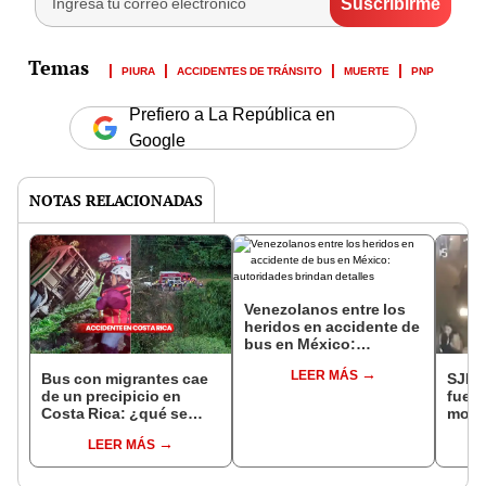
PIURA
ACCIDENTES DE TRÁNSITO
MUERTE
PNP
Prefiero a La República en
Google
NOTAS RELACIONADAS
Venezolanos entre los
heridos en accidente de
bus en México:
autoridades brindan
LEER MÁS
detalles
Bus con migrantes cae
SJM:
de un precipicio en
fuero
Costa Rica: ¿qué se
motot
sabe sobre los
encue
LEER MÁS
venezolanos heridos?
hospi