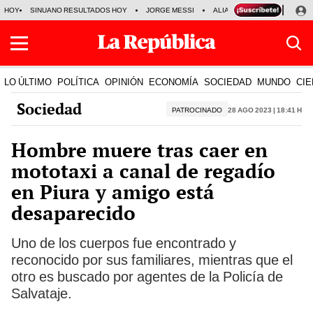
HOY
SINUANO RESULTADOS HOY
JORGE MESSI
ALIANZA LIMA VS SPORT BO
LO ÚLTIMO
POLÍTICA
OPINIÓN
ECONOMÍA
SOCIEDAD
MUNDO
CIE
Sociedad
PATROCINADO
28 Ago 2023 | 18:41 h
Hombre muere tras caer en
mototaxi a canal de regadío
en Piura y amigo está
desaparecido
Uno de los cuerpos fue encontrado y
reconocido por sus familiares, mientras que el
otro es buscado por agentes de la Policía de
Salvataje.