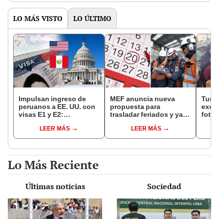
LO MÁS VISTO
LO ÚLTIMO
Impulsan ingreso de
MEF anuncia nueva
Turis
peruanos a EE. UU. con
propuesta para
exces
visas E1 y E2:
trasladar feriados y ya
fotog
emprendedores y
no sería a los viernes:
alpa
LEER MÁS
LEER MÁS
pymes serían los más
“Lunes es mejor día”
seren
beneficiados
dine
Lo Más Reciente
Últimas noticias
Sociedad