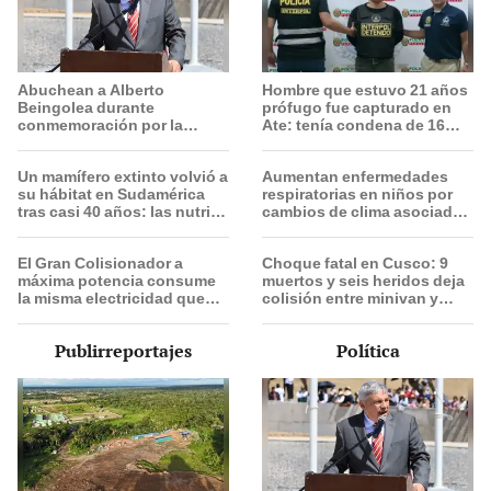
Abuchean a Alberto
Hombre que estuvo 21 años
Beingolea durante
prófugo fue capturado en
conmemoración por la
Ate: tenía condena de 16
Batalla de Junín
años por homicidio,
secuestro y violación sexual
Un mamífero extinto volvió a
Aumentan enfermedades
su hábitat en Sudamérica
respiratorias en niños por
tras casi 40 años: las nutrias
cambios de clima asociados
gigantes ya nadan libres en
al Fenómeno El Niño: INSN
Argentina
atiende hasta 80 casos al
El Gran Colisionador a
Choque fatal en Cusco: 9
día
máxima potencia consume
muertos y seis heridos deja
la misma electricidad que
colisión entre minivan y
300.000 hogares para
camión en Espinar
acelerar partículas al
Publirreportajes
Política
99,9999991 % de la
velocidad de la luz