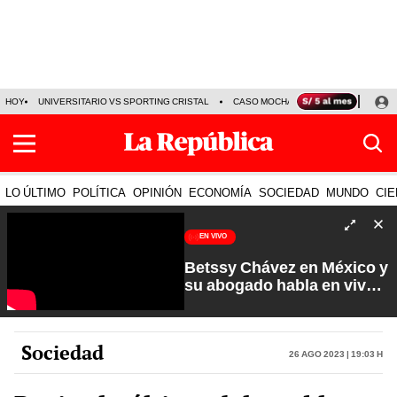
HOY
UNIVERSITARIO VS SPORTING CRISTAL
CASO MOCHASUELDOS
MIGUEL
LO ÚLTIMO
POLÍTICA
OPINIÓN
ECONOMÍA
SOCIEDAD
MUNDO
CIE
EN VIVO
Betssy Chávez en México y
su abogado habla en vivo |
Que No Se Te Olvide con
Carlos Cornejo
Sociedad
26 Ago 2023 | 19:03 h