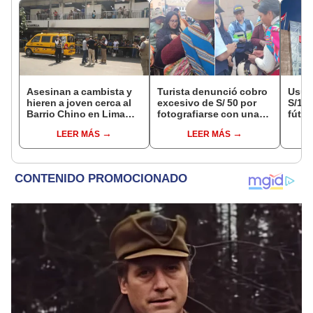
Asesinan a cambista y
Turista denunció cobro
Usuar
hieren a joven cerca al
excesivo de S/ 50 por
S/14.
Barrio Chino en Lima
fotografiarse con una
fútbo
Cercado: un
alpaca en Cusco y
se ne
LEER MÁS
LEER MÁS
sospechoso detenido
Serenazgo recuperó el
Indec
dinero
empr
19.0