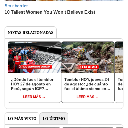
NOTAS RELACIONADAS
¿Dónde fue el temblor
Temblor HOY, jueves 24
Tembl
HOY 27 de agosto en
de agosto: ¿de cuánto
de a
Perú, según IGP?
fue el último sismo en
fue e
Epicentro y magnitud
Colombia? según el
Guat
LEER MÁS
LEER MÁS
SGC
INSI
LO MÁS VISTO
LO ÚLTIMO