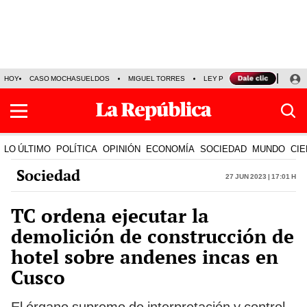
HOY
CASO MOCHASUELDOS
MIGUEL TORRES
LEY PULPÍN
PRECIO DEL
LO ÚLTIMO
POLÍTICA
OPINIÓN
ECONOMÍA
SOCIEDAD
MUNDO
CIE
Sociedad
27 Jun 2023 | 17:01 h
TC ordena ejecutar la
demolición de construcción de
hotel sobre andenes incas en
Cusco