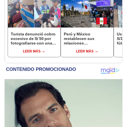
Turista denunció cobro
Perú y México
Usuar
excesivo de S/ 50 por
restablecen sus
S/14.
fotografiarse con una
relaciones
fútbo
alpaca en Cusco y
diplomáticas: ¿se
se ne
LEER MÁS
LEER MÁS
Serenazgo recuperó el
anulan los visados?
Indec
dinero
empr
19.0