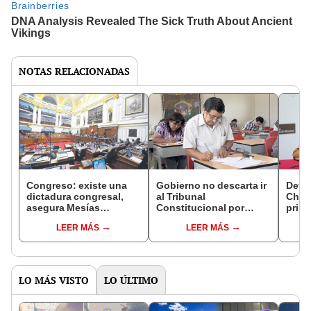
NOTAS RELACIONADAS
Congreso: existe una
Gobierno no descarta ir
Defe
dictadura congresal,
al Tribunal
Cháve
asegura Mesías
Constitucional por
prisi
Guevara
nombramiento
el Tr
LEER MÁS
LEER MÁS
automático
Cons
LO MÁS VISTO
LO ÚLTIMO