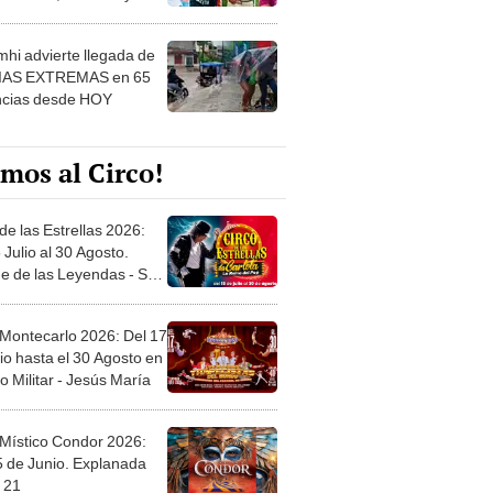
 ver
hi advierte llegada de
IAS EXTREMAS en 65
ncias desde HOY
mos al Circo!
de las Estrellas 2026:
 Julio al 30 Agosto.
e de las Leyendas - San
l
 Montecarlo 2026: Del 17
io hasta el 30 Agosto en
o Militar - Jesús María
 Místico Condor 2026:
5 de Junio. Explanada
 21