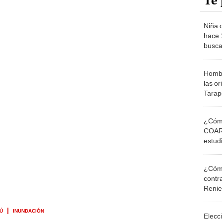
Te 
Niña 
hace 
busca
Martí
Hombr
las or
Tarap
¿Cómo
COAR 
estud
alto 
¿Cómo
contra
Reni
RÚ
INUNDACIÓN
Elecc