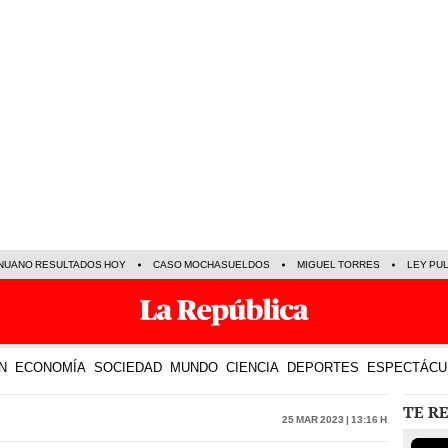
NUANO RESULTADOS HOY
CASO MOCHASUELDOS
MIGUEL TORRES
LEY PU
N
ECONOMÍA
SOCIEDAD
MUNDO
CIENCIA
DEPORTES
ESPECTÁCU
TE R
25 Mar 2023 | 13:16 h