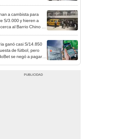
 serían los más
iciados
nan a cambista para
le S/3.000 y hieren a
3
 cerca al Barrio Chino en
 Cercado
ia ganó casi S/14.850
uesta de fútbol, pero
4
oBet se negó a pagar:
opi multó a la empresa
ás de S/ 19.000