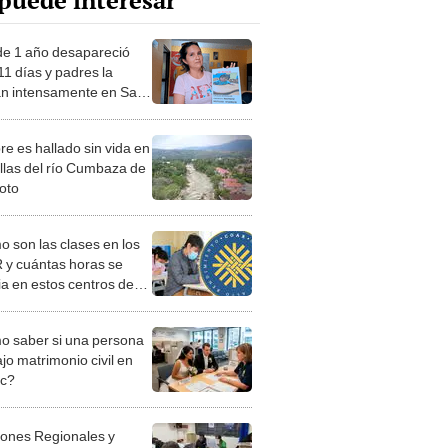
puede interesar
de 1 año desapareció
11 días y padres la
n intensamente en San
n
e es hallado sin vida en
illas del río Cumbaza de
oto
 son las clases en los
y cuántas horas se
ia en estos centros de
rendimiento?
 saber si una persona
jo matrimonio civil en
ec?
iones Regionales y