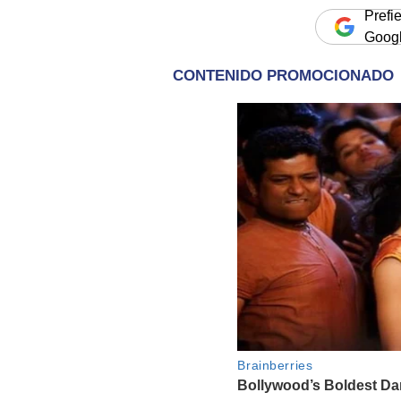
Prefi
Goog