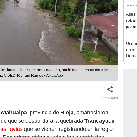
pymes
benef
Asesi
robar
joven
Lima
Usuar
en ap
Dorad
Indec
con m
 las inundaciones ocurren cada año, por lo que piden ayuda a las
pp. VIDEO: Richard Ramos / WhatsApp
Compartir
r
Atahualpa
, provincia de
Rioja
, amanecieron
de que se desbordara la quebrada
Trancayacu
as lluvias
que se vienen registrando en la región