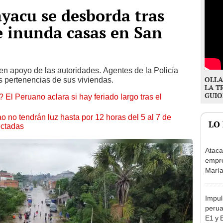
yacu se desborda tras
 e inunda casas en San
en apoyo de las autoridades. Agentes de la Policía
OLLA
us pertenencias de sus viviendas.
LA T
GUIO
 El Peruano aclara si hay feriado largo tras el
ao no tendrán luz hasta por 12 horas del 5 al 7 de
LO
ectadas
Ataca
empre
María
paral
Impul
perua
E1 y 