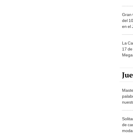
Gran 
del 10
en el
La Ca
17 de 
Mega 
Ju
Maste
palab
nuest
Solita
de ca
moda.