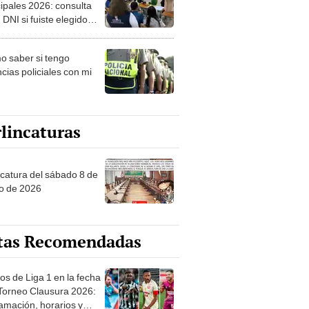
ipales 2026: consulta
 DNI si fuiste elegido
ro de mesa para este 4
ubre en el link oficial de
 saber si tengo
NPE
cias policiales con mi
lincaturas
ncatura del sábado 8 de
o de 2026
tas Recomendadas
os de Liga 1 en la fecha
 Torneo Clausura 2026:
amación, horarios y