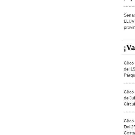
dónde
Senam
LLUV
provi
¡Va
Circo 
del 15
Parqu
Migue
Circo
de Jul
Círcul
Circo
Del 2
Costa