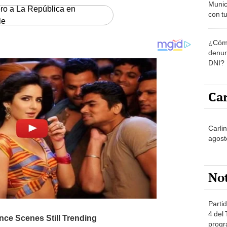
Munic
ero a La República en
con tu
le
miemb
de oct
¿Cómo
la O
denun
DNI?
Car
Carli
agost
No
Partid
4 del
progr