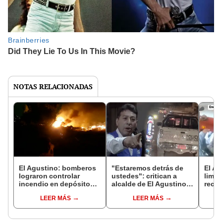
NOTAS RELACIONADAS
El Agustino: bomberos
"Estaremos detrás de
El Ag
lograron controlar
ustedes": critican a
limpi
incendio en depósito
alcalde de El Agustino
recié
municipal de autos
por intervención a
mont
LEER MÁS
LEER MÁS
trabajadoras sexuales