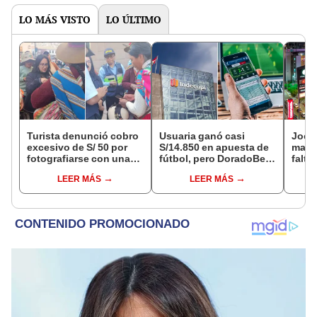
LO MÁS VISTO
LO ÚLTIMO
Turista denunció cobro
Usuaria ganó casi
Jocke
excesivo de S/ 50 por
S/14.850 en apuesta de
manti
fotografiarse con una
fútbol, pero DoradoBet
falta
alpaca en Cusco y
se negó a pagar:
¿desd
LEER MÁS
LEER MÁS
Serenazgo recuperó el
Indecopi multó a la
el ce
dinero
empresa con más de S/
19.000