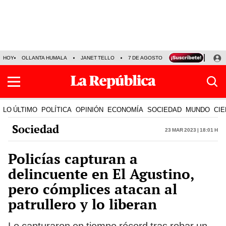
HOY
OLLANTA HUMALA
JANET TELLO
7 DE AGOSTO
TINKA RESULTADOS
LO ÚLTIMO
POLÍTICA
OPINIÓN
ECONOMÍA
SOCIEDAD
MUNDO
CIE
Sociedad
23 Mar 2023 | 18:01 h
Policías capturan a
delincuente en El Agustino,
pero cómplices atacan al
patrullero y lo liberan