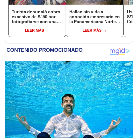
Turista denunció cobro
Hallan sin vida a
Usuar
excesivo de S/ 50 por
conocido empresario en
S/14.
fotografiarse con una
la Panamericana Norte
fútbo
alpaca en Cusco y
tras ser secuestrado en
se ne
LEER MÁS
LEER MÁS
Serenazgo recuperó el
Sullana, Piura
Indec
dinero
empr
19.0