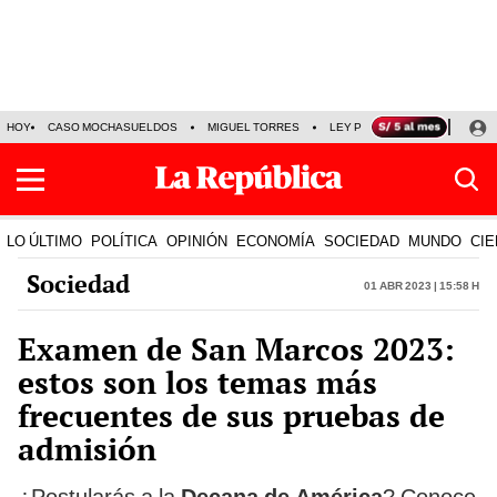
HOY
CASO MOCHASUELDOS
MIGUEL TORRES
LEY PULPÍN
PRECIO DEL
LO ÚLTIMO
POLÍTICA
OPINIÓN
ECONOMÍA
SOCIEDAD
MUNDO
CIE
Sociedad
01 Abr 2023 | 15:58 h
Examen de San Marcos 2023:
estos son los temas más
frecuentes de sus pruebas de
admisión