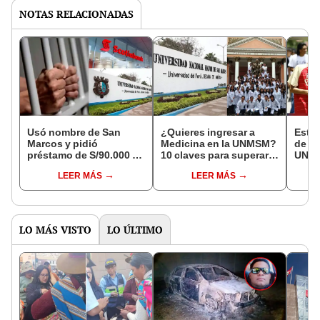
NOTAS RELACIONADAS
Usó nombre de San
¿Quieres ingresar a
Estos
Marcos y pidió
Medicina en la UNMSM?
de lo
préstamo de S/90.000 a
10 claves para superar
UNI, 
Scotiabank, ahora irá a
el examen de admisión
con i
LEER MÁS
LEER MÁS
la cárcel
dar 
LO MÁS VISTO
LO ÚLTIMO