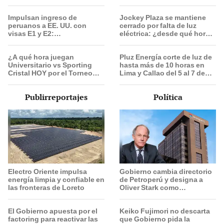
partido
emprendedores y pymes
serían los más beneficiados
Impulsan ingreso de
Jockey Plaza se mantiene
peruanos a EE. UU. con
cerrado por falta de luz
visas E1 y E2:
eléctrica: ¿desde qué hora
emprendedores y pymes
abrirá el centro comercial?
serían los más beneficiados
¿A qué hora juegan
Pluz Energía corte de luz de
Universitario vs Sporting
hasta más de 10 horas en
Cristal HOY por el Torneo
Lima y Callao del 5 al 7 de
Clausura de la Liga 1 2026?
agosto: revisa horarios y
zonas afectadas
Publirreportajes
Política
Electro Oriente impulsa
Gobierno cambia directorio
energía limpia y confiable en
de Petroperú y designa a
las fronteras de Loreto
Oliver Stark como
presidente de la empresa
estatal
El Gobierno apuesta por el
Keiko Fujimori no descarta
factoring para reactivar las
que Gobierno pida la