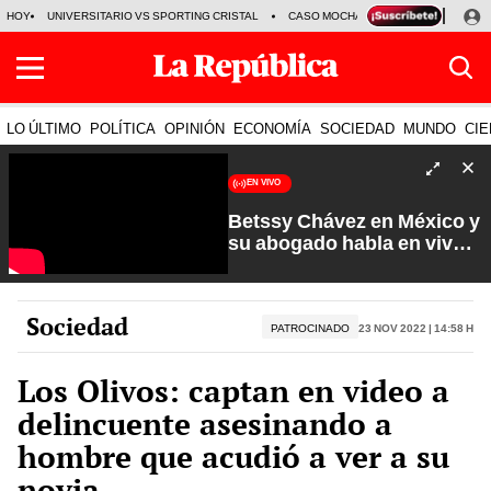
HOY
UNIVERSITARIO VS SPORTING CRISTAL
CASO MOCHASUELDOS
MIGUEL
LO ÚLTIMO
POLÍTICA
OPINIÓN
ECONOMÍA
SOCIEDAD
MUNDO
CIE
EN VIVO
Betssy Chávez en México y
su abogado habla en vivo |
Que No Se Te Olvide con
Carlos Cornejo
Sociedad
PATROCINADO
23 Nov 2022 | 14:58 h
Los Olivos: captan en video a
delincuente asesinando a
hombre que acudió a ver a su
novia