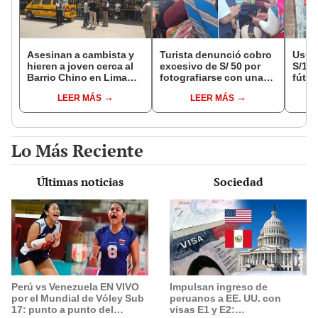
Asesinan a cambista y
Turista denunció cobro
Usuar
hieren a joven cerca al
excesivo de S/ 50 por
S/14.
Barrio Chino en Lima
fotografiarse con una
fútbo
Cercado: un
alpaca en Cusco y
se ne
LEER MÁS
LEER MÁS
sospechoso detenido
Serenazgo recuperó el
Indec
dinero
empr
19.0
Lo Más Reciente
Últimas noticias
Sociedad
Perú vs Venezuela EN VIVO
Impulsan ingreso de
por el Mundial de Vóley Sub
peruanos a EE. UU. con
17: punto a punto del
visas E1 y E2: