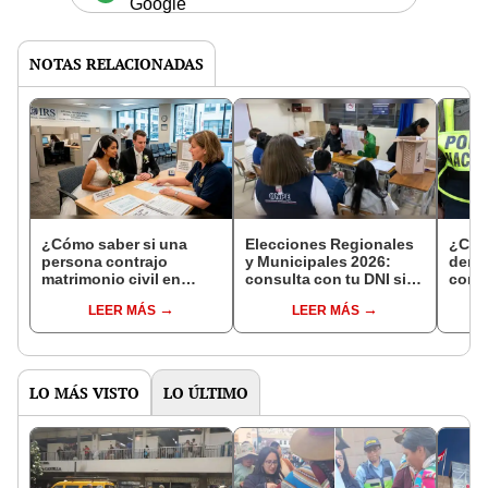
Google
NOTAS RELACIONADAS
¿Cómo saber si una
Elecciones Regionales
¿Cóm
persona contrajo
y Municipales 2026:
denun
matrimonio civil en
consulta con tu DNI si
con 
Reniec?
fuiste elegido miembro
LEER MÁS
LEER MÁS
de mesa para este 4 de
octubre en el link oficial
de la ONPE
LO MÁS VISTO
LO ÚLTIMO