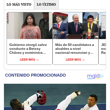
LO MÁS VISTO
LO ÚLTIMO
Gobierno otorgó salvo
Más de 50 candidatos a
JEE 
conducto a Betssy
alcaldes a nivel
excl
Chávez y exministra
nacional renuncian y
Ramí
viajó a México en la
dan paso a la reelección
cand
LEER MÁS
LEER MÁS
madrugada
encubierta
regio
sent