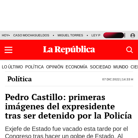
HOY
CASO MOCHASUELDOS
MIGUEL TORRES
LEY PULPÍN
PRECIO DEL
LO ÚLTIMO
POLÍTICA
OPINIÓN
ECONOMÍA
SOCIEDAD
MUNDO
CIE
Política
07 Dic 2022 | 14:33 h
Pedro Castillo: primeras
imágenes del expresidente
tras ser detenido por la Policía
Exjefe de Estado fue vacado esta tarde por el
Congreso tras hacer un golpe de Estado. Al