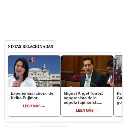
NOTAS RELACIONADAS
Experiencia laboral de
Miguel Ángel Torres:
Perfi
Keiko Fujimori
congresista de la
Gabin
cúpula fujimorista
gobi
LEER MÁS
controlará el primer año
Fujim
LEER MÁS
del Senado