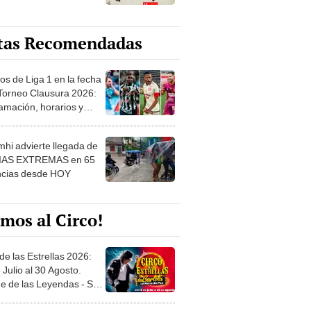
tas Recomendadas
os de Liga 1 en la fecha
 Torneo Clausura 2026:
amación, horarios y
 ver
hi advierte llegada de
IAS EXTREMAS en 65
ncias desde HOY
mos al Circo!
de las Estrellas 2026:
 Julio al 30 Agosto.
e de las Leyendas - San
l