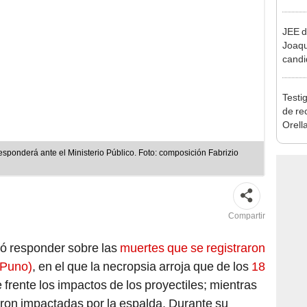
reele
JEE d
Joaq
candi
regio
Testig
de re
Orell
sponderá ante el Ministerio Público. Foto: composición Fabrizio
Compartir
tó responder sobre las
muertes que se registraron
(Puno)
, en el que la necropsia arroja que de los
18
e frente los impactos de los proyectiles; mientras
eron impactadas por la espalda. Durante su