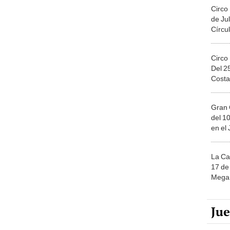
Circo
de Jul
Círcul
Circo
Del 2
Costa
Gran 
del 10
en el
La Ca
17 de 
Mega 
Ju