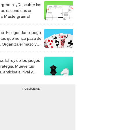
rgrama: ¡Descubre las
ras escondidas en
ro Mastergrama!
rio: El legendario juego
rtas que nunca pasa de
 Organiza el mazo y
stra tu habilidad.
z: El rey de los juegos
trategia. Mueve tus
, anticipa al rival y
gue el jaque mate.