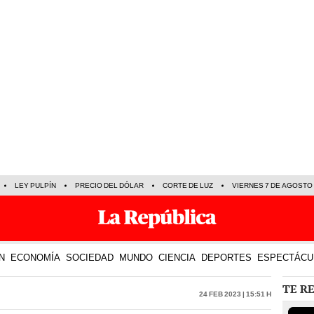
LEY PULPÍN
PRECIO DEL DÓLAR
CORTE DE LUZ
VIERNES 7 DE AGOSTO
N
ECONOMÍA
SOCIEDAD
MUNDO
CIENCIA
DEPORTES
ESPECTÁCU
TE R
24 Feb 2023 | 15:51 h