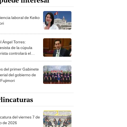
puede interesar
iencia laboral de Keiko
ori
l Ángel Torres:
esista de la cúpula
rista controlará el
r año del Senado
les del primer Gabinete
erial del gobierno de
 Fujimori
lincaturas
catura del viernes 7 de
o de 2026