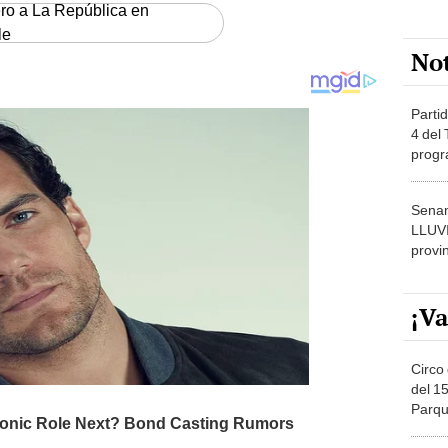
ero a La República en
le
No
Partid
4 del
progr
dónde
Senam
LLUV
provi
¡Va
Circo 
del 15
Parqu
Migue