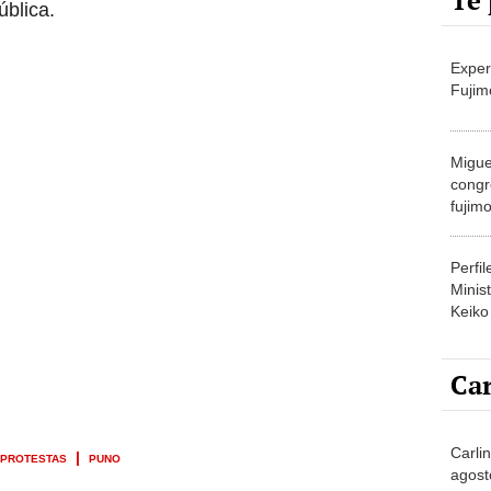
Te 
ública.
Exper
Fujim
Migue
congr
fujimo
prime
Perfi
Minist
Keiko
Car
Carlin
PROTESTAS
PUNO
agost