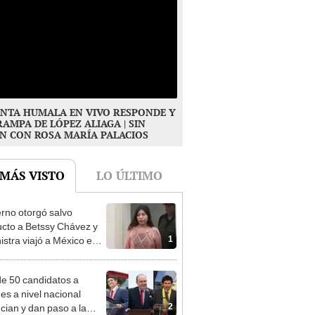
NTA HUMALA EN VIVO RESPONDE Y
RAMPA DE LÓPEZ ALIAGA | SIN
N CON ROSA MARÍA PALACIOS
 MÁS VISTO
LO ÚLTIMO
rno otorgó salvo
cto a Betssy Chávez y
1
istra viajó a México en
adrugada
e 50 candidatos a
des a nivel nacional
2
cian y dan paso a la