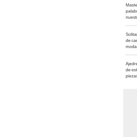
Maste
palab
nuest
Solita
de ca
moda.
demue
Ajedre
de es
piezas
consi