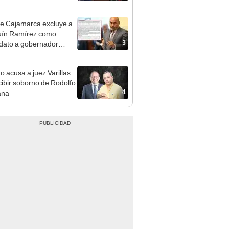
cción encubierta
e Cajamarca excluye a
uín Ramírez como
3
dato a gobernador
nal por ocultar sentencia
o acusa a juez Varillas
cibir soborno de Rodolfo
4
ana