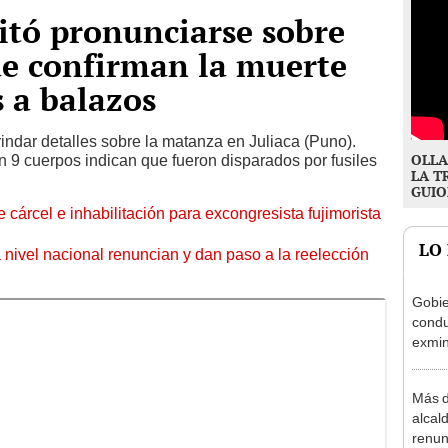
itó pronunciarse sobre
ue confirman la muerte
 a balazos
rindar detalles sobre la matanza en Juliaca (Puno).
OLLA
n 9 cuerpos indican que fueron disparados por fusiles
LA T
GUIO
 cárcel e inhabilitación para excongresista fujimorista
LO
 nivel nacional renuncian y dan paso a la reelección
Gobie
condu
exmin
la m
Más d
alcal
renun