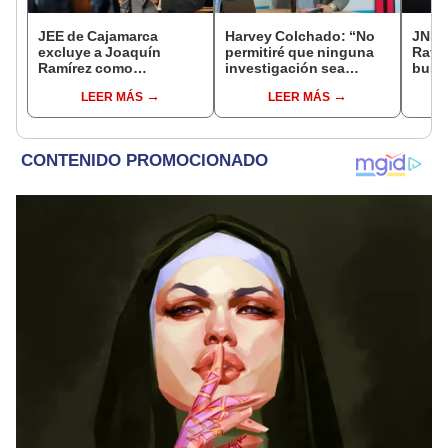
JEE de Cajamarca
Harvey Colchado: “No
JNE a
excluye a Joaquín
permitiré que ninguna
Rafae
Ramírez como
investigación sea
busca
candidato a gobernador
utilizada como presión
la Mu
LEER MÁS
LEER MÁS
regional por ocultar
política”
Lima
sentencia