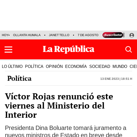
HOY
OLLANTA HUMALA
JANET TELLO
7 DE AGOSTO
TINKA RESULTADOS
LO ÚLTIMO
POLÍTICA
OPINIÓN
ECONOMÍA
SOCIEDAD
MUNDO
CIE
Política
13 Ene 2023 | 18:51 h
Víctor Rojas renunció este
viernes al Ministerio del
Interior
Presidenta Dina Boluarte tomará juramento a
nuevos ministros de Estado en breve desde