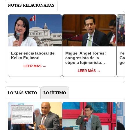
NOTAS RELACIONADAS
Experiencia laboral de
Miguel Ángel Torres:
Perfi
Keiko Fujimori
congresista de la
Gabin
cúpula fujimorista
gobi
LEER MÁS
controlará el primer año
Fujim
LEER MÁS
del Senado
LO MÁS VISTO
LO ÚLTIMO