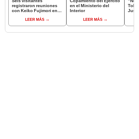
Seis visitantes
Copamiento del Ejército
“No s
registraron reuniones
en el Ministerio del
Toled
con Keiko Fujimori en
Interior
Justi
las mismas horas que la
benef
LEER MÁS
LEER MÁS
presidenta se
exma
encontraba en Junín