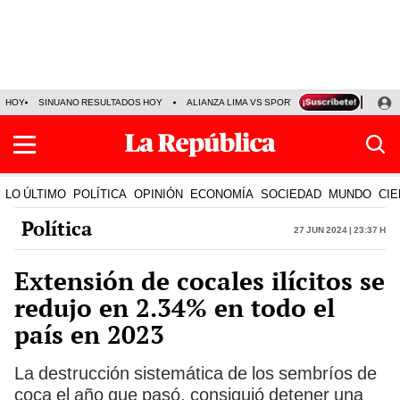
HOY
SINUANO RESULTADOS HOY
ALIANZA LIMA VS SPORT BOYS
JORGE MES
LO ÚLTIMO
POLÍTICA
OPINIÓN
ECONOMÍA
SOCIEDAD
MUNDO
CIE
Política
27 Jun 2024 | 23:37 h
Extensión de cocales ilícitos se
redujo en 2.34% en todo el
país en 2023
La destrucción sistemática de los sembríos de
coca el año que pasó, consiguió detener una