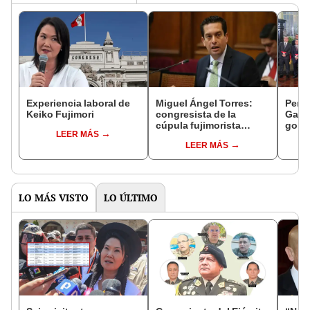
Experiencia laboral de
Miguel Ángel Torres:
Perfi
Keiko Fujimori
congresista de la
Gabin
cúpula fujimorista
gobi
LEER MÁS
controlará el primer año
Fujim
LEER MÁS
del Senado
LO MÁS VISTO
LO ÚLTIMO