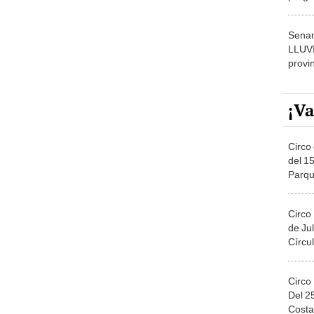
dónde
Senam
LLUV
provi
¡Va
Circo 
del 15
Parqu
Migue
Circo
de Jul
Círcul
Circo
Del 2
Costa