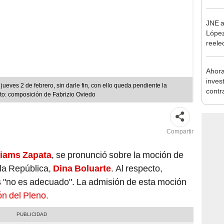
como 
JNE a
López
reele
Munic
Ahora
inves
jueves 2 de febrero, sin darle fin, con ello queda pendiente la
contr
to: composición de Fabrizio Oviedo
Minis
ser ut
Compartir
liams Zapata
, se pronunció sobre la moción de
 la República,
Dina Boluarte
. Al respecto,
"no es adecuado". La admisión de esta moción
ón del Pleno.