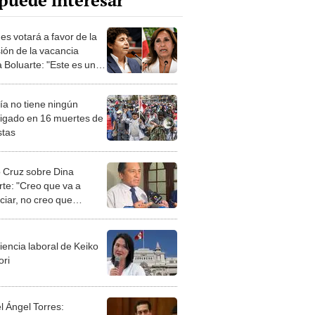
puede interesar
es votará a favor de la
ión de la vacancia
a Boluarte: "Este es un
rno autoritario"
ía no tiene ningún
tigado en 16 muertes de
stas
o Cruz sobre Dina
rte: "Creo que va a
ciar, no creo que
te hasta el 2026"
iencia laboral de Keiko
ori
l Ángel Torres: