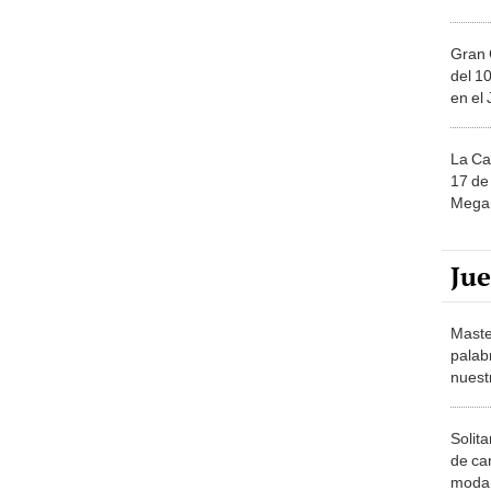
Gran 
del 10
en el
La Ca
17 de 
Mega 
Ju
Maste
palab
nuest
Solita
de ca
moda.