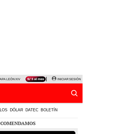
APA LEÓN XIV
NALDY SALDAÑA
INICIAR SESIÓN
LA BELLA LUZ
MAGALY MEDINA
HORÓS
LOS
DÓLAR
DATEC
BOLETÍN
ECOMENDAMOS