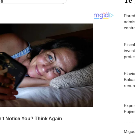
Te 
le
Pared
admis
contr
Gobie
Fiscal
inves
prote
Flavi
Bolua
renun
sopor
Exper
Fujim
Migue