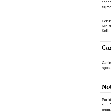
congr
fujimo
prime
Perfi
Minist
Keiko
Car
Carli
agost
No
Partid
4 del
progr