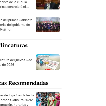
esista de la cúpula
rista controlará el
r año del Senado
les del primer Gabinete
erial del gobierno de
 Fujimori
lincaturas
ncatura del jueves 6 de
o de 2026
tas Recomendadas
os de Liga 1 en la fecha
 Torneo Clausura 2026:
amación, horarios y