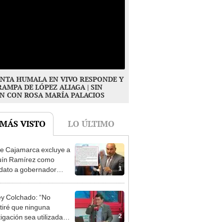
NTA HUMALA EN VIVO RESPONDE Y
RAMPA DE LÓPEZ ALIAGA | SIN
N CON ROSA MARÍA PALACIOS
 MÁS VISTO
LO ÚLTIMO
e Cajamarca excluye a
uín Ramírez como
1
dato a gobernador
nal por ocultar sentencia
y Colchado: “No
tiré que ninguna
2
tigación sea utilizada