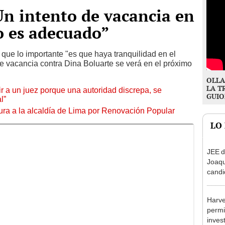
Un intento de vacancia en
 es adecuado”
ue lo importante "es que haya tranquilidad en el
e vacancia contra Dina Boluarte se verá en el próximo
OLLA
LA T
tuir a un juez porque una autoridad discrepa, se
GUIO
l”
ura a la alcaldía de Lima por Renovación Popular
LO
JEE d
Joaq
candi
regio
Harve
permi
inves