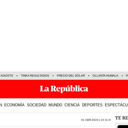
E AGOSTO
TINKA RESULTADOS
PRECIO DEL DÓLAR
OLLANTA HUMALA
P
N
ECONOMÍA
SOCIEDAD
MUNDO
CIENCIA
DEPORTES
ESPECTÁCU
TE R
01 Abr 2023 | 10:11 h