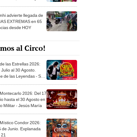
 ver
hi advierte llegada de
IAS EXTREMAS en 65
ncias desde HOY
mos al Circo!
de las Estrellas 2026:
 Julio al 30 Agosto.
e de las Leyendas - San
l
 Montecarlo 2026: Del 17
io hasta el 30 Agosto en
o Militar - Jesús María
 Místico Condor 2026:
5 de Junio. Explanada
 21