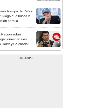
presión política”
vala trampa de Rafael
 Aliaga que busca la
3
cción para la
ipalidad de Lima
 Nación sobre
tigaciones fiscales
4
a Harvey Colchado: "El
terio Público no puede
ilizado políticamente"