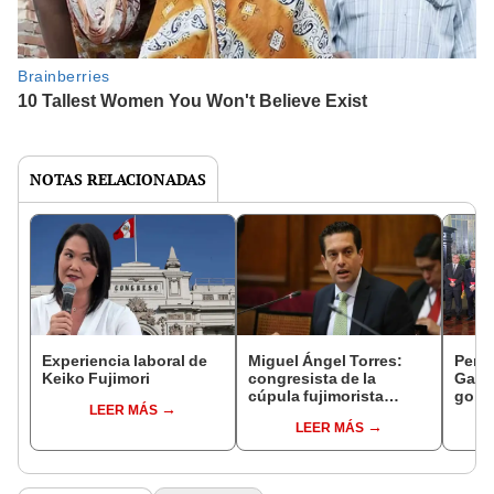
NOTAS RELACIONADAS
Experiencia laboral de
Miguel Ángel Torres:
Perfi
Keiko Fujimori
congresista de la
Gabin
cúpula fujimorista
gobi
LEER MÁS
controlará el primer año
Fujim
LEER MÁS
del Senado