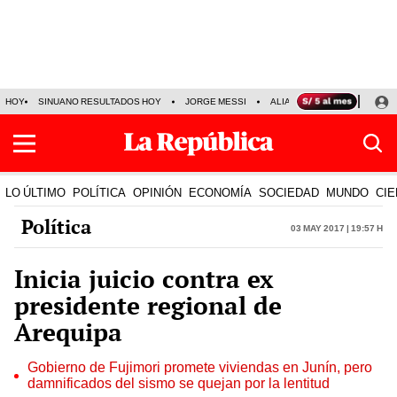
HOY
SINUANO RESULTADOS HOY
JORGE MESSI
ALIANZA LIMA VS SPORT BO
LO ÚLTIMO
POLÍTICA
OPINIÓN
ECONOMÍA
SOCIEDAD
MUNDO
CIE
Política
03 May 2017 | 19:57 h
Inicia juicio contra ex
presidente regional de
Arequipa
Gobierno de Fujimori promete viviendas en Junín, pero
damnificados del sismo se quejan por la lentitud