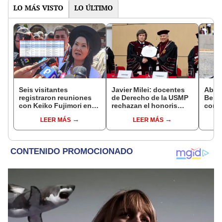
LO MÁS VISTO
LO ÚLTIMO
Seis visitantes
Javier Milei: docentes
Abuc
registraron reuniones
de Derecho de la USMP
Bein
con Keiko Fujimori en
rechazan el honoris
conm
las mismas horas que la
causa otorgado al
Batal
LEER MÁS
LEER MÁS
presidenta se
presidente de Argentina
encontraba en Junín