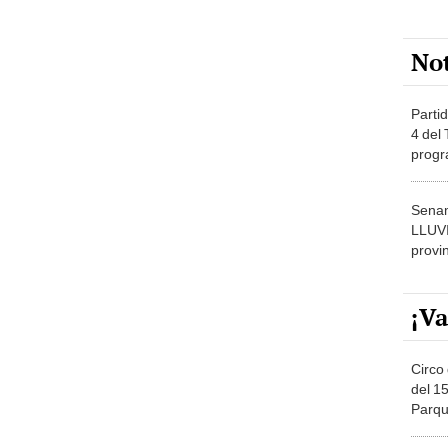
No
Partid
4 del
progr
dónde
Senam
LLUV
provi
¡Va
Circo 
del 15
Parqu
Migue