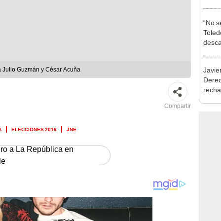
“No s
Toledo
desca
exma
Javie
 a Julio Guzmán y César Acuña
Dere
recha
otorg
Compartir
Argen
A
ELECCIONES 2016
JNE
ero a La República en
le