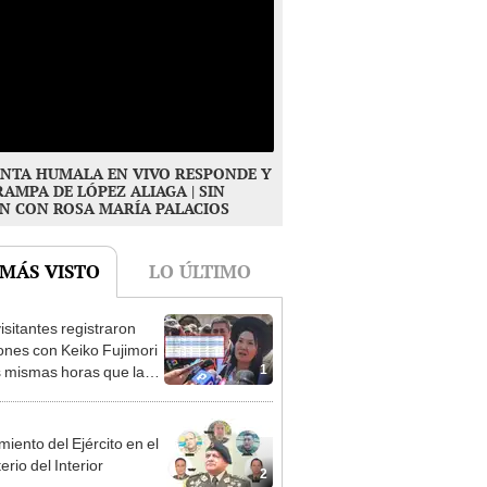
NTA HUMALA EN VIVO RESPONDE Y
RAMPA DE LÓPEZ ALIAGA | SIN
N CON ROSA MARÍA PALACIOS
 MÁS VISTO
LO ÚLTIMO
isitantes registraron
ones con Keiko Fujimori
1
s mismas horas que la
denta se encontraba en
iento del Ejército en el
erio del Interior
2