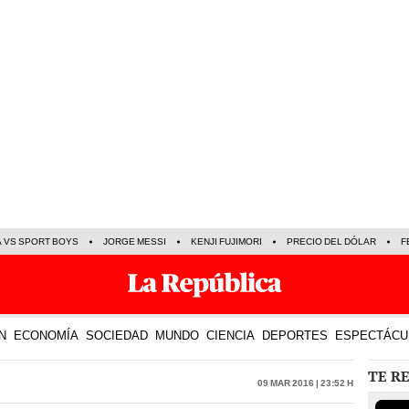
A VS SPORT BOYS
JORGE MESSI
KENJI FUJIMORI
PRECIO DEL DÓLAR
F
N
ECONOMÍA
SOCIEDAD
MUNDO
CIENCIA
DEPORTES
ESPECTÁCU
TE R
09 Mar 2016 | 23:52 h