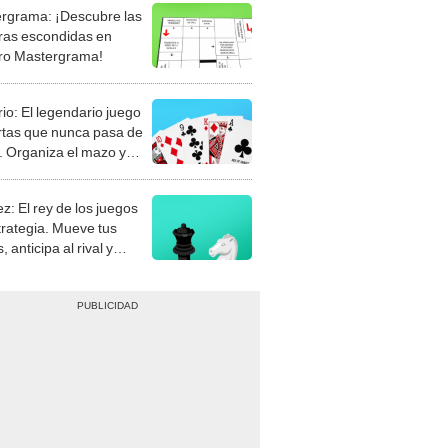
rgrama: ¡Descubre las
ras escondidas en
ro Mastergrama!
rio: El legendario juego
rtas que nunca pasa de
 Organiza el mazo y
stra tu habilidad.
z: El rey de los juegos
trategia. Mueve tus
, anticipa al rival y
gue el jaque mate.