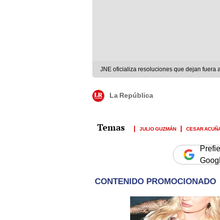
JNE oficializa resoluciones que dejan fuera
La República
JULIO GUZMÁN
CESAR ACUÑ
Prefi
Goog