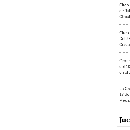
Circo
de Jul
Círcul
Circo
Del 2
Costa
Gran 
del 10
en el
La Ca
17 de 
Mega 
Ju