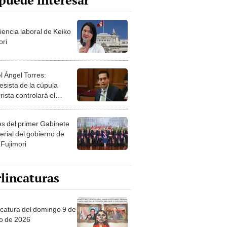
puede interesar
iencia laboral de Keiko
ori
l Ángel Torres:
esista de la cúpula
rista controlará el
r año del Senado
les del primer Gabinete
erial del gobierno de
 Fujimori
lincaturas
ncatura del domingo 9 de
o de 2026