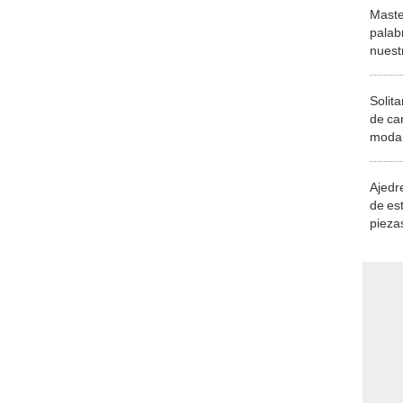
Maste
palab
nuest
Solita
de ca
moda.
demue
Ajedre
de es
piezas
consi