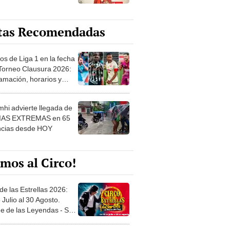
tas Recomendadas
os de Liga 1 en la fecha
 Torneo Clausura 2026:
amación, horarios y
 ver
hi advierte llegada de
IAS EXTREMAS en 65
ncias desde HOY
mos al Circo!
de las Estrellas 2026:
 Julio al 30 Agosto.
e de las Leyendas - San
l