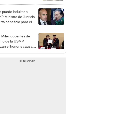
e puede indultar a
”: Ministro de Justicia
3
rta beneficio para el
ndatario
r Milei: docentes de
cho de la USMP
4
zan el honoris causa
ado al presidente de
tina