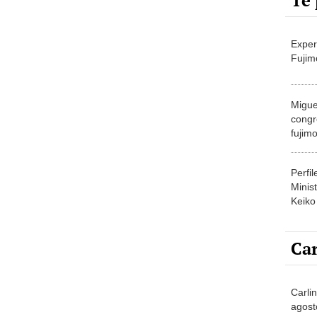
Te 
Exper
Fujim
Migue
congr
fujimo
prime
Perfi
Minist
Keiko
Car
Carli
agost